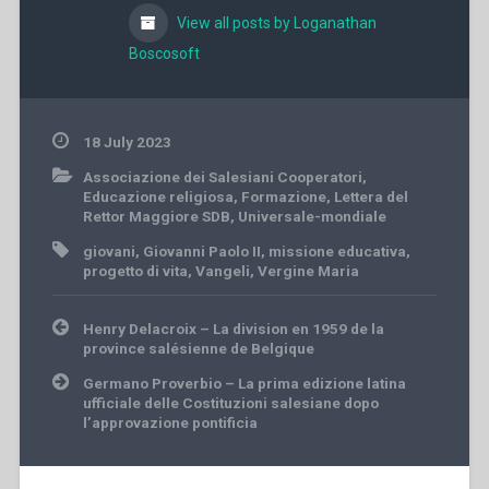
View all posts by Loganathan
Boscosoft
18 July 2023
Associazione dei Salesiani Cooperatori
,
Educazione religiosa
,
Formazione
,
Lettera del
Rettor Maggiore SDB
,
Universale-mondiale
giovani
,
Giovanni Paolo II
,
missione educativa
,
progetto di vita
,
Vangeli
,
Vergine Maria
Post
Henry Delacroix – La division en 1959 de la
navigation
province salésienne de Belgique
Germano Proverbio – La prima edizione latina
ufficiale delle Costituzioni salesiane dopo
l’approvazione pontificia