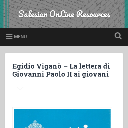
Skip
to
Salesian OnLine Resources
Search
content
MENU
Egidio Viganò – La lettera di
Giovanni Paolo II ai giovani