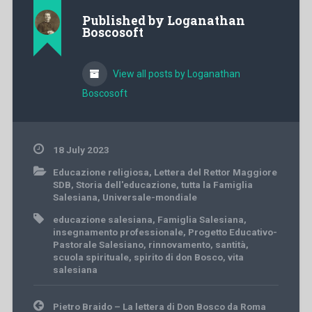
Published by
Loganathan
Boscosoft
View all posts by Loganathan
Boscosoft
18 July 2023
Educazione religiosa
,
Lettera del Rettor Maggiore
SDB
,
Storia dell'educazione
,
tutta la Famiglia
Salesiana
,
Universale-mondiale
educazione salesiana
,
Famiglia Salesiana
,
insegnamento professionale
,
Progetto Educativo-
Pastorale Salesiano
,
rinnovamento
,
santità
,
scuola spirituale
,
spirito di don Bosco
,
vita
salesiana
Post
Pietro Braido – La lettera di Don Bosco da Roma