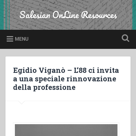
Skip
to
Salesian OnLine Resources
Search
content
MENU
Egidio Viganò – L‘88 ci invita
a una speciale rinnovazione
della professione