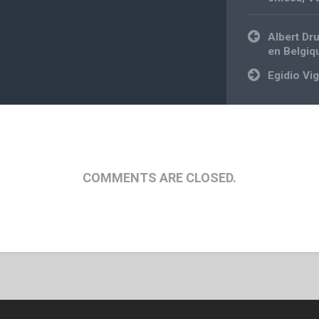
Post
Albert Dr
navigation
en Belgiq
Egidio Vi
COMMENTS ARE CLOSED.