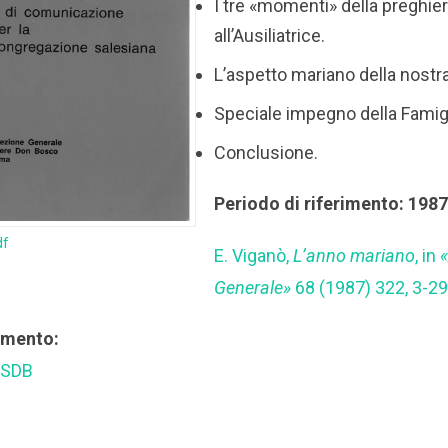
I tre «momenti» della preghie
all’Ausiliatrice.
L’aspetto mariano della nostr
Speciale impegno della Famigl
Conclusione.
Periodo di riferimento: 198
df
E. Viganò,
L’anno mariano
, in
«
Generale»
68 (1987) 322, 3-29
rimento:
 SDB