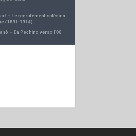
uart – Le recrutement salésien
ue (1891-1914)
ganò – Da Pechino verso l‘88