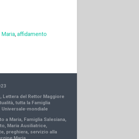
 Maria
,
affidamento
023
i
,
Lettera del Rettor Maggiore
tualità
,
tutta la Famiglia
,
Universale-mondiale
to a Maria
,
Famiglia Salesiana
,
to
,
Maria Ausiliatrice
,
te
,
preghiera
,
servizio alla
rgine Maria