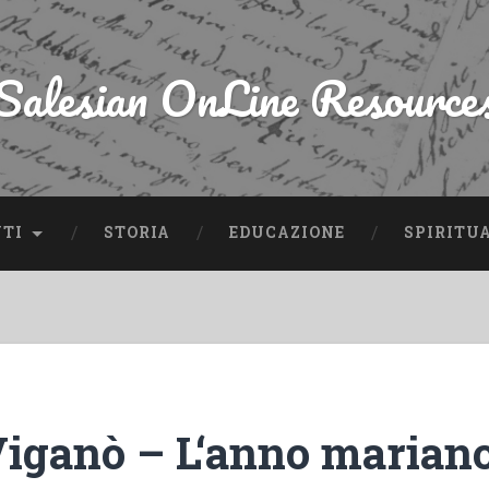
Salesian OnLine Resource
NTI
STORIA
EDUCAZIONE
SPIRITU
Viganò – L‘anno marian