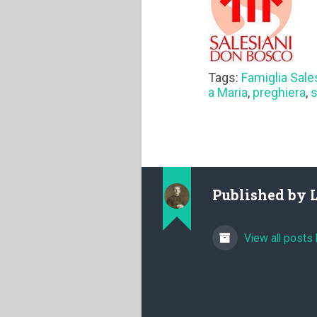
Tags:
Famiglia Sale
a Maria
,
preghiera
,
s
Published by
View all posts