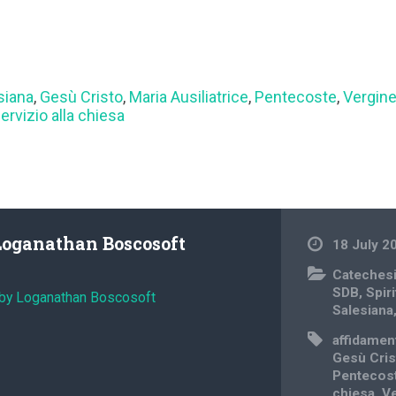
siana
,
Gesù Cristo
,
Maria Ausiliatrice
,
Pentecoste
,
Vergine
ervizio alla chiesa
Loganathan Boscosoft
18 July 2
Cateches
SDB
,
Spiri
 by Loganathan Boscosoft
Salesiana
affidamen
Gesù Cris
Pentecos
chiesa
,
Ve