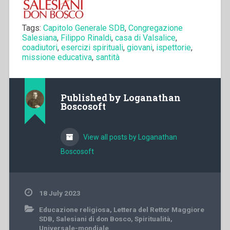
Tags:
Capitolo Generale SDB
,
Congregazione
Salesiana
,
Filippo Rinaldi
,
casa di Valsalice
,
coadiutori
,
esercizi spirituali
,
giovani
,
ispettorie
,
missione educativa
,
santità
Published by
Loganathan
Boscosoft
View all posts by Loganathan
Boscosoft
18 July 2023
Educazione religiosa
,
Lettera del Rettor Maggiore
SDB
,
Salesiani di don Bosco
,
Spiritualità
,
Universale-mondiale