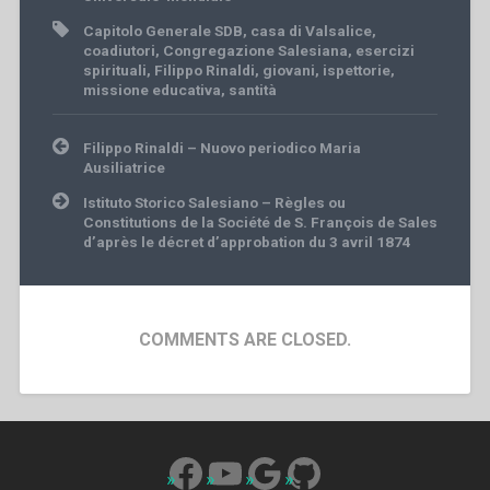
Capitolo Generale SDB
,
casa di Valsalice
,
coadiutori
,
Congregazione Salesiana
,
esercizi
spirituali
,
Filippo Rinaldi
,
giovani
,
ispettorie
,
missione educativa
,
santità
Post
Filippo Rinaldi – Nuovo periodico Maria
navigation
Ausiliatrice
Istituto Storico Salesiano – Règles ou
Constitutions de la Société de S. François de Sales
d’après le décret d’approbation du 3 avril 1874
COMMENTS ARE CLOSED.
Facebook
YouTube
Google
GitHub