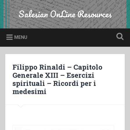
Skip
to
Salesian OnLine Resources
Search
content
MENU
Filippo Rinaldi – Capitolo
Generale XIII – Esercizi
spirituali – Ricordi per i
medesimi