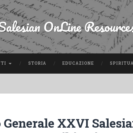
Salesian OnLine Resource
NTI
STORIA
EDUCAZIONE
SPIRITU
o Generale XXVI Salesia