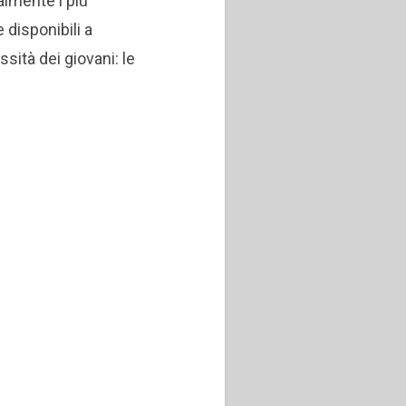
almente i più
e disponibili a
sità dei giovani: le