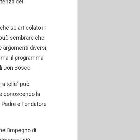
rtenza del
che se articolato in
a può sembrare che
ue argomenti diversi;
 tema: il programma
 di Don Bosco.
ra tolle” può
e conoscendo la
to Padre e Fondatore
 nell’impegno di