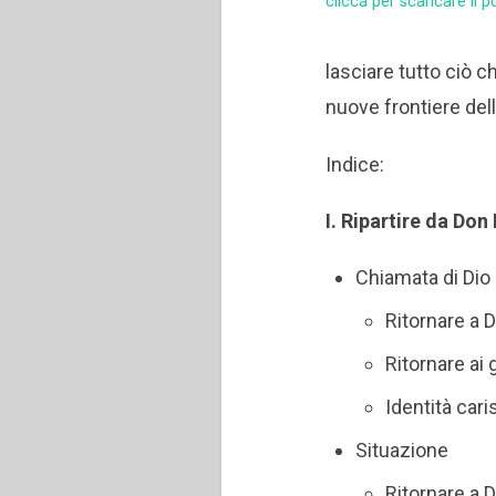
clicca per scaricare il p
lasciare tutto ciò c
nuove frontiere del
Indice:
I. Ripartire da Do
Chiamata di Dio
Ritornare a
Ritornare ai 
Identità car
Situazione
Ritornare a