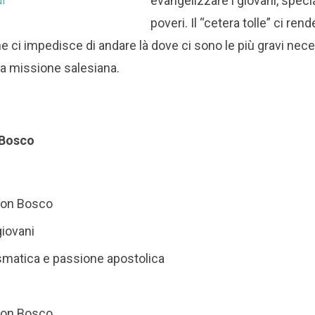
evangelizzare i giovani, speci
df
poveri. Il “cetera tolle” ci rend
he ci impedisce di andare là dove ci sono le più gravi neces
la missione salesiana.
n Bosco
 Don Bosco
giovani
ismatica e passione apostolica
 Don Bosco