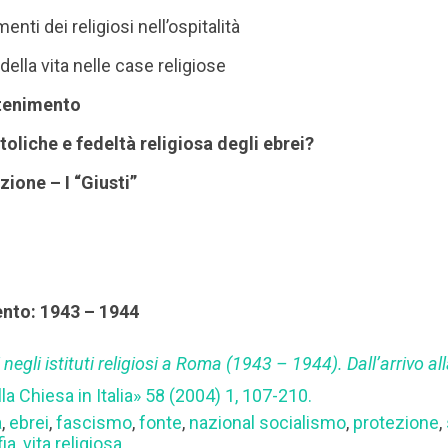
enti dei religiosi nell’ospitalità
della vita nelle case religiose
ntenimento
toliche e fedeltà religiosa degli ebrei?
azione – I “Giusti”
ento: 1943 – 1944
i negli istituti religiosi a Roma (1943 – 1944). Dall’arrivo a
lla Chiesa in Italia» 58 (2004) 1, 107-210.
a
,
ebrei
,
fascismo
,
fonte
,
nazional socialismo
,
protezione
,
fia
,
vita religiosa