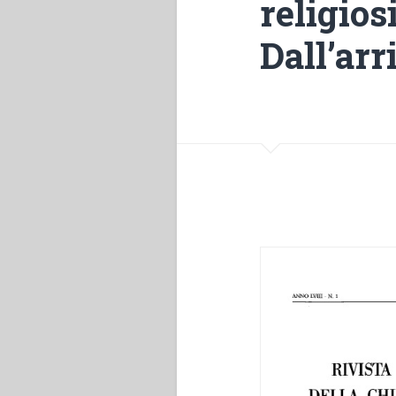
religios
Dall’arr