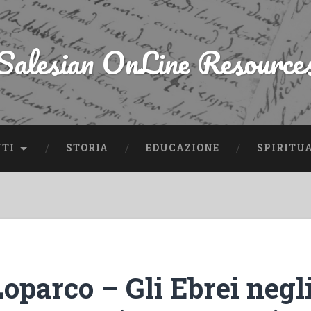
Salesian OnLine Resource
NTI
STORIA
EDUCAZIONE
SPIRITU
oparco – Gli Ebrei negli 