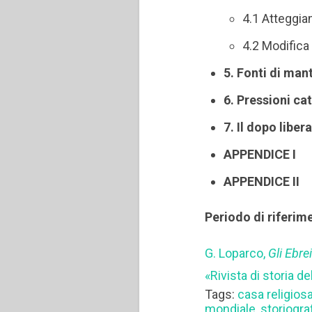
4.1 Atteggiam
4.2 Modifica 
5. Fonti di ma
6. Pressioni cat
7. Il dopo liber
APPENDICE I
APPENDICE II
Periodo di riferim
G. Loparco,
Gli Ebre
«Rivista di storia de
Tags:
casa religios
mondiale
,
storiogra