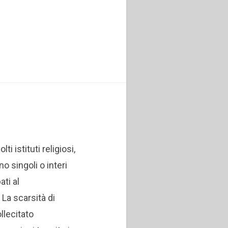
i istituti religiosi,
o singoli o interi
ati al
 La scarsità di
llecitato