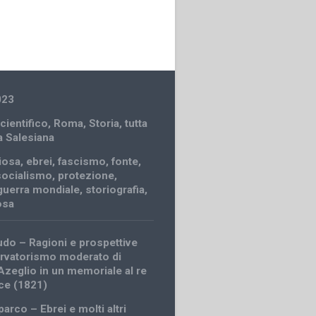
023
cientifico
,
Roma
,
Storia
,
tutta
a Salesiana
giosa
,
ebrei
,
fascismo
,
fonte
,
socialismo
,
protezione
,
guerra mondiale
,
storiografia
,
iosa
udo – Ragioni e prospettive
rvatorismo moderato di
Azeglio in un memoriale al re
ice (1821)
arco – Ebrei e molti altri