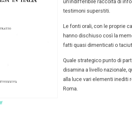
un’indifferibile raccolta di inf
testimoni superstiti.
Le fonti orali, con le proprie c
hanno dischiuso così la memo
fatti quasi dimenticati o taciut
Quale strategico punto di par
disamina a livello nazionale, 
alla luce vari elementi inediti re
Roma.
df