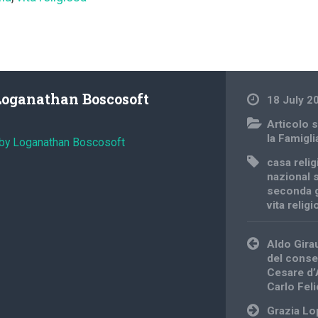
Loganathan Boscosoft
18 July 2
Articolo s
la Famigli
 by Loganathan Boscosoft
casa reli
nazional 
seconda 
vita relig
Post
Aldo Gira
navigation
del conse
Cesare d’
Carlo Fel
Grazia Lop