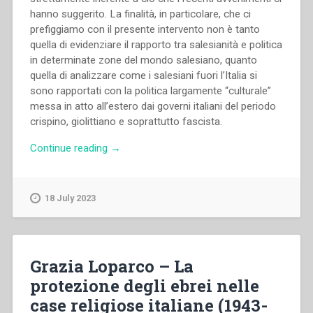
hanno suggerito. La finalità, in particolare, che ci
prefiggiamo con il presente intervento non è tanto
quella di evidenziare il rapporto tra salesianità e politica
in determinate zone del mondo salesiano, quanto
quella di analizzare come i salesiani fuori l’Italia si
sono rapportati con la politica largamente “culturale”
messa in atto all’estero dai governi italiani del periodo
crispino, giolittiano e soprattutto fascista.
“Giorgio
Continue reading
→
Rossi
–
“La
18 July 2023
politica
culturale
italiana
all’estero
Grazia Loparco – La
e
protezione degli ebrei nelle
l’idealità
case religiose italiane (1943-
della