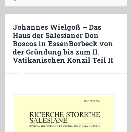
educativa
Salesiana
sotto
l’influsso
Johannes Wielgoß – Das
della
Haus der Salesianer Don
dittatura
Boscos in EssenBorbeck von
nazionalsocialista.
L’esempio
der Gründung bis zum II.
della
Vatikanischen Konzil Teil II
“Eduardstift”
di
Helenenberg”