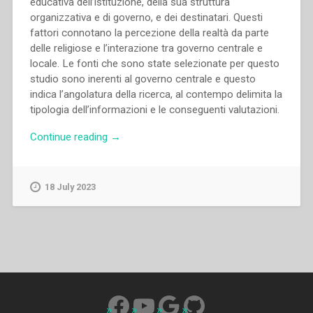
educativa dell’istituzione, della sua struttura
organizzativa e di governo, e dei destinatari. Questi
fattori connotano la percezione della realtà da parte
delle religiose e l’interazione tra governo centrale e
locale. Le fonti che sono state selezionate per questo
studio sono inerenti al governo centrale e questo
indica l’angolatura della ricerca, al contempo delimita la
tipologia dell’informazioni e le conseguenti valutazioni.
“Grazia
Continue reading
→
Loparco
–
Le
18 July 2023
Figlie
di
Maria
Ausiliatrice
dinanzi
ai
cambi
Facebook
YouTube
Google
GitHub
socio-