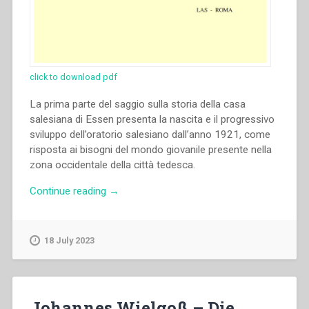
click to download pdf
La prima parte del saggio sulla storia della casa
salesiana di Essen presenta la nascita e il progressivo
sviluppo dell’oratorio salesiano dall’anno 1921, come
risposta ai bisogni del mondo giovanile presente nella
zona occidentale della città tedesca.
“Johannes
Continue reading
→
Wielgoß
–
Das
18 July 2023
Haus
der
Salesianer
Don
Johannes Wielgoß – Die