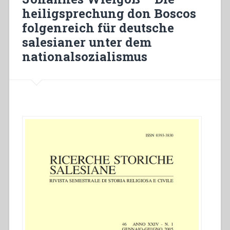
Boscos
heiligsprechung don Boscos
in
folgenreich für deutsche
EssenBorbeck
von
salesianer unter dem
der
nationalsozialismus
Gründung
bis
zum
II.
Vatikanischen
Konzil”