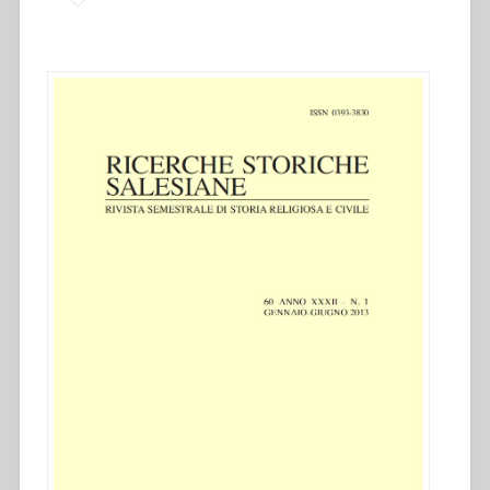
II.
Vatikanischen
Konzil
Teil
II”