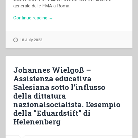
generale delle FMA a Roma.
“Katharina
Continue reading
→
Schmid
–
Attività
18 July 2023
delle
Figlie
di
Maria
Johannes Wielgoß –
Ausiliatrice
Assistenza educativa
in
Salesiana sotto l’influsso
Germania
durante
della dittatura
il
nazionalsocialista. L’esempio
regime
della “Eduardstift” di
nazista”
Helenenberg