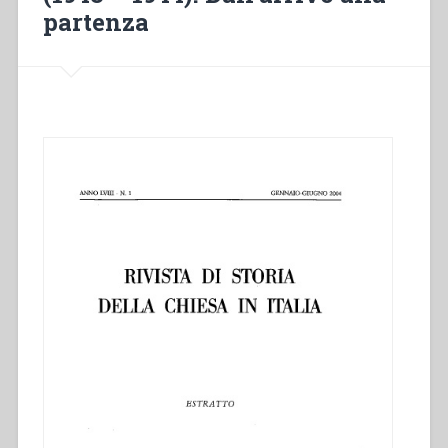
di
partenza
Roma”