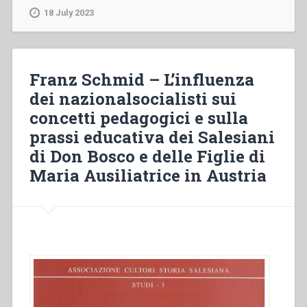
Gli
18 July 2023
Ebrei
negli
istituti
religiosi
Franz Schmid – L’influenza
a
dei nazionalsocialisti sui
Roma
concetti pedagogici e sulla
(1943
–
prassi educativa dei Salesiani
1944).
di Don Bosco e delle Figlie di
Dall’arrivo
Maria Ausiliatrice in Austria
alla
partenza”