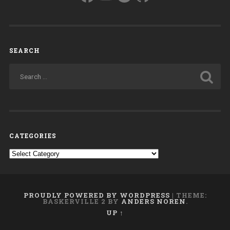
culturali
nell’ottica
del
governo”
SEARCH
CATEGORIES
Categories
PROUDLY POWERED BY WORDPRESS
|
THEME:
BASKERVILLE 2 BY
ANDERS NOREN
.
UP ↑