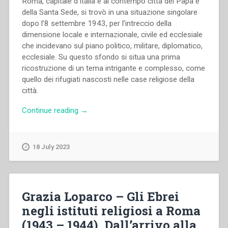
Roma, capitale d’Italia e al contempo città del Papa e
della Santa Sede, si trovò in una situazione singolare
dopo l’8 settembre 1943, per l’intreccio della
dimensione locale e internazionale, civile ed ecclesiale
che incidevano sul piano politico, militare, diplomatico,
ecclesiale. Su questo sfondo si situa una prima
ricostruzione di un tema intrigante e complesso, come
quello dei rifugiati nascosti nelle case religiose della
città.
“Grazia
Continue reading
→
Loparco
–
Ebrei
18 July 2023
e
molti
altri
nascosti
Grazia Loparco – Gli Ebrei
negli
negli istituti religiosi a Roma
istituti
(1943 – 1944). Dall’arrivo alla
religiosi