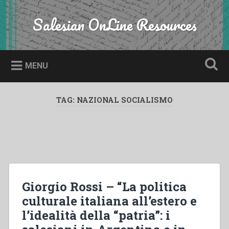
Skip
to
Salesian OnLine Resources
Search
content
MENU
TAG:
NAZIONAL SOCIALISMO
Giorgio Rossi – “La politica
culturale italiana all’estero e
l’idealità della “patria”: i