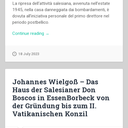
La ripresa dell‘attività salesiana, avvenuta nell’estate
1945, nella casa danneggiata dai bombardamenti, è
dovuta all’iniziativa personale del primo direttore nel
periodo postbellico.
“Johannes
Continue reading
→
Wielgoß
–
Das
18 July 2023
Haus
der
Salesianer
Don
Johannes Wielgoß – Das
Boscos
Haus der Salesianer Don
in
Boscos in EssenBorbeck von
EssenBorbeck
von
der Gründung bis zum II.
der
Vatikanischen Konzil
Gründung
bis
zum