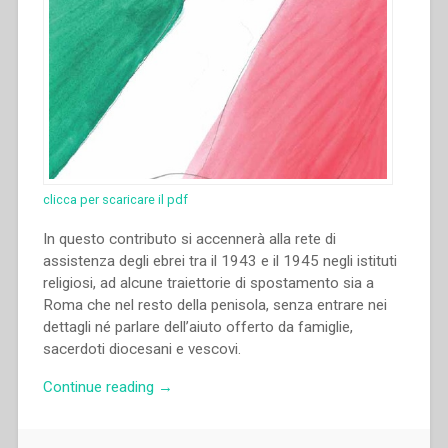
XX.
Atti
del
Congresso
internazionale
di
Storia
Salesiana
Roma,
clicca per scaricare il pdf
19-
In questo contributo si accennerà alla rete di
23
assistenza degli ebrei tra il 1943 e il 1945 negli istituti
novembre
religiosi, ad alcune traiettorie di spostamento sia a
2014””
Roma che nel resto della penisola, senza entrare nei
dettagli né parlare dell’aiuto offerto da famiglie,
sacerdoti diocesani e vescovi.
“Grazia
Continue reading
→
Loparco
–