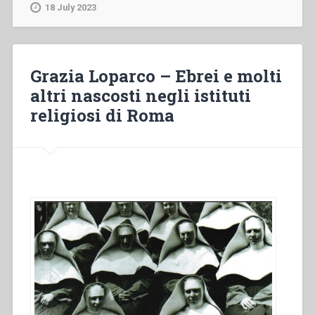
La
18 July 2023
protezione
degli
ebrei
nelle
Grazia Loparco – Ebrei e molti
case
altri nascosti negli istituti
religiose
religiosi di Roma
italiane
(1943-
1945).
Mappa,
reti
di
salvataggio,
nomi”