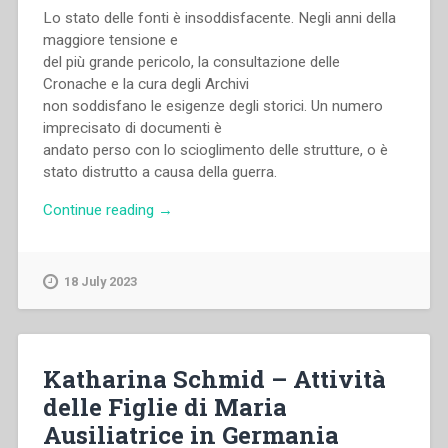
Lo stato delle fonti è insoddisfacente. Negli anni della
maggiore tensione e
del più grande pericolo, la consultazione delle
Cronache e la cura degli Archivi
non soddisfano le esigenze degli storici. Un numero
imprecisato di documenti è
andato perso con lo scioglimento delle strutture, o è
stato distrutto a causa della guerra.
“Franz
Continue reading
→
Schmid
–
L’influenza
18 July 2023
dei
nazionalsocialisti
sui
concetti
Katharina Schmid – Attività
pedagogici
delle Figlie di Maria
e
Ausiliatrice in Germania
sulla