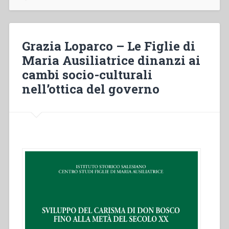
heiligsprechung
don
Boscos
folgenreich
Grazia Loparco – Le Figlie di
für
Maria Ausiliatrice dinanzi ai
deutsche
cambi socio-culturali
salesianer
unter
nell’ottica del governo
dem
nationalsozialismus”