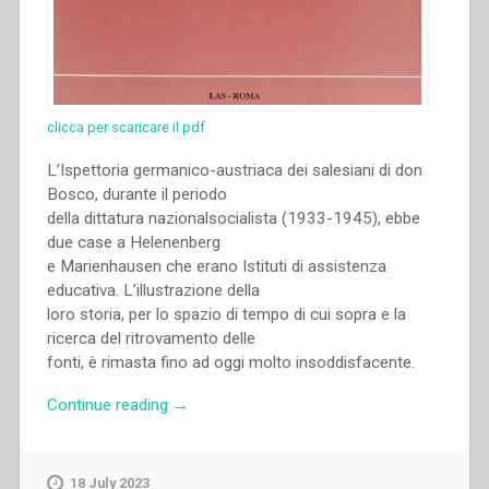
clicca per scaricare il pdf
L’Ispettoria germanico-austriaca dei salesiani di don
Bosco, durante il periodo
della dittatura nazionalsocialista (1933-1945), ebbe
due case a Helenenberg
e Marienhausen che erano Istituti di assistenza
educativa. L’illustrazione della
loro storia, per lo spazio di tempo di cui sopra e la
ricerca del ritrovamento delle
fonti, è rimasta fino ad oggi molto insoddisfacente.
“Johannes
Continue reading
→
Wielgoß
–
Assistenza
18 July 2023