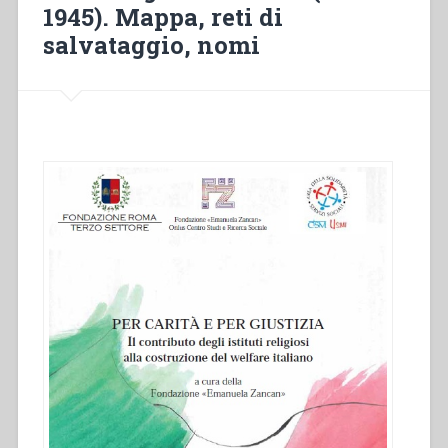
“patria”:
1945). Mappa, reti di
i
salvataggio, nomi
salesiani
in
Argentina
e
in
Medio
Oriente”
in
“Sviluppo
del
carisma
di
Don
Bosco
fino
alla
metà
del
secolo