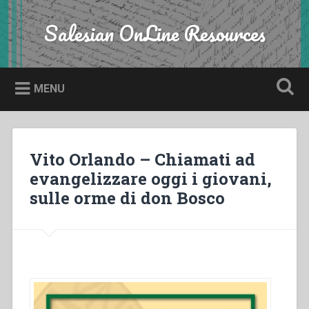
Skip
to
Salesian OnLine Resources
Search
content
MENU
Vito Orlando – Chiamati ad
evangelizzare oggi i giovani,
sulle orme di don Bosco