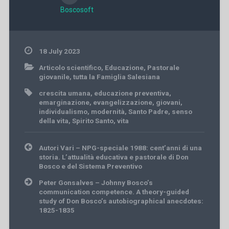
Boscosoft
18 July 2023
Articolo scientifico
,
Educazione
,
Pastorale
giovanile
,
tutta la Famiglia Salesiana
crescita umana
,
educazione preventiva
,
emarginazione
,
evangelizzazione
,
giovani
,
individualismo
,
modernità
,
Santo Padre
,
senso
della vita
,
Spirito Santo
,
vita
Post
Autori Vari – NPG-speciale 1988: cent’anni di una
navigation
storia. L’attualità educativa e pastorale di Don
Bosco e del Sistema Preventivo
Peter Gonsalves – Johnny Bosco’s
communication competence. A theory-guided
study of Don Bosco’s autobiographical anecdotes:
1825-1835