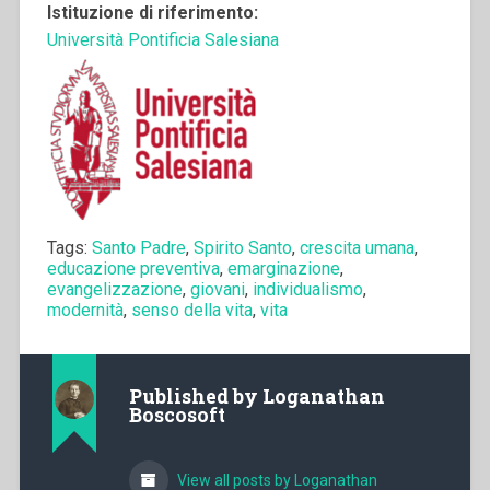
Istituzione di riferimento:
Università Pontificia Salesiana
Tags:
Santo Padre
,
Spirito Santo
,
crescita umana
,
educazione preventiva
,
emarginazione
,
evangelizzazione
,
giovani
,
individualismo
,
modernità
,
senso della vita
,
vita
Published by
Loganathan
Boscosoft
View all posts by Loganathan