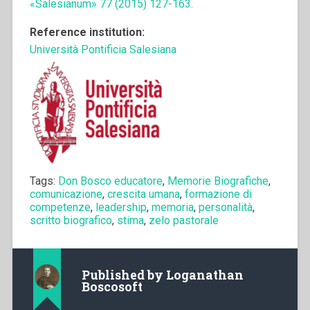
«Salesianum» 77 (2015) 127-163.
Reference institution:
Università Pontificia Salesiana
Tags:
Don Bosco educatore
,
Memorie Biografiche
,
comunicazione
,
crescita umana
,
formazione di
competenze
,
leadership
,
memoria
,
personalità
,
scritto biografico
,
stima
,
zelo pastorale
Published by
Loganathan
Boscosoft