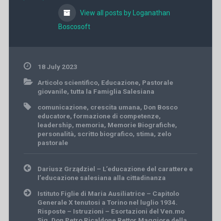
View all posts by Loganathan
Boscosoft
18 July 2023
Articolo scientifico
,
Educazione
,
Pastorale
giovanile
,
tutta la Famiglia Salesiana
comunicazione
,
crescita umana
,
Don Bosco
educatore
,
formazione di competenze
,
leadership
,
memoria
,
Memorie Biografiche
,
personalità
,
scritto biografico
,
stima
,
zelo
pastorale
Post
Dariusz Grządziel – L’educazione del carattere e
navigation
l’educazione salesiana alla cittadinanza
Istituto Figlie di Maria Ausiliatrice – Capitolo
Generale X tenutosi a Torino nel luglio 1934.
Risposte – Istruzioni – Esortazioni del Ven.mo
Sig. Don Petro Ricaldone Rettor Maggiore della