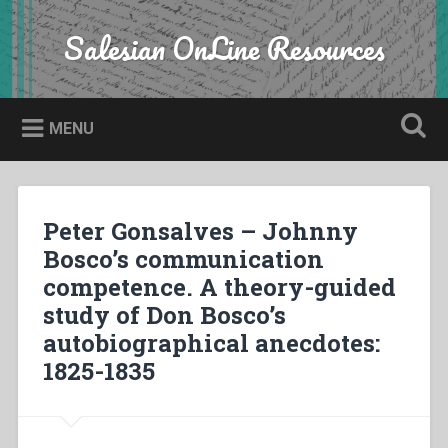
Skip
to
Salesian OnLine Resources
Search
content
MENU
Peter Gonsalves – Johnny
Bosco’s communication
competence. A theory-guided
study of Don Bosco’s
autobiographical anecdotes:
1825-1835