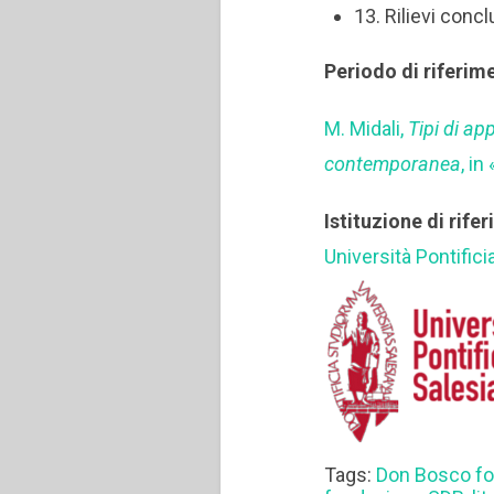
13. Rilievi concl
Periodo di riferim
M. Midali,
Tipi di ap
contemporanea
, i
Istituzione di rife
Università Pontifici
Tags:
Don Bosco fo