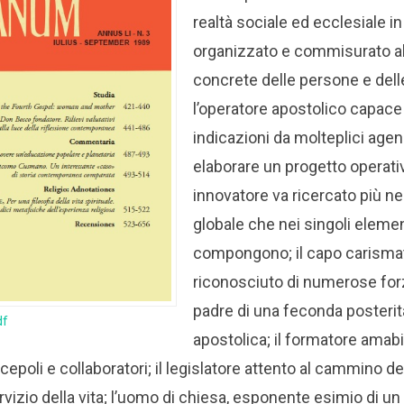
realtà sociale ed ecclesiale i
organizzato e commisurato all
concrete delle persone e delle
l’operatore apostolico capace 
indicazioni da molteplici agenz
elaborare un progetto operativ
innovatore va ricercato più n
globale che nei singoli elemen
compongono; il capo carismat
riconosciuto di numerose forz
padre di una feconda posterità
df
apostolica; il formatore amabil
scepoli e collaboratori; il legislatore attento al cammino d
rvizio della vita; l’uomo di chiesa, esponente esimio di un