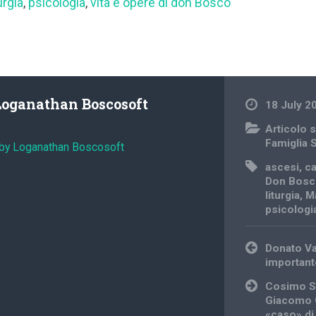
turgia
,
psicologia
,
vita e opere di don Bosco
Loganathan Boscosoft
18 July 2
Articolo s
Famiglia 
 by Loganathan Boscosoft
ascesi
,
c
Don Bosc
liturgia
,
M
psicologi
Post
Donato Va
navigation
important
Cosimo S
Giacomo 
«caso» di