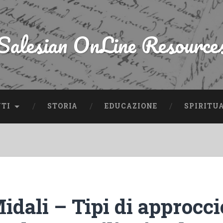
Salesian OnLine Resource
NTI
STORIA
EDUCAZIONE
SPIRITU
idali – Tipi di approcci