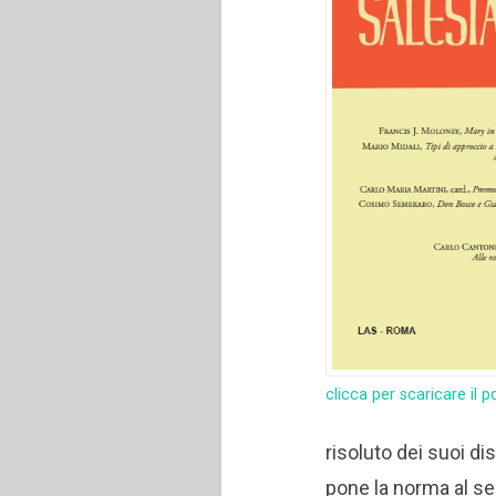
clicca per scaricare il p
risoluto dei suoi di
pone la norma al se