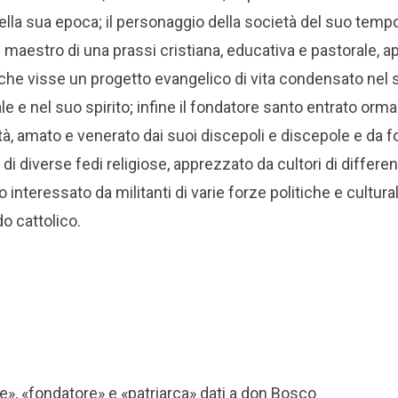
della sua epoca; il personaggio della società del suo tempo,
l maestro di una prassi cristiana, educativa e pastorale, ap
e che visse un progetto evangelico di vita condensato nel
e e nel suo spirito; infine il fondatore santo entrato ormai
à, amato e venerato dai suoi discepoli e discepole e da foll
di diverse fedi religiose, apprezzato da cultori di differe
interessato da militanti di varie forze politiche e cultura
o cattolico.
adre», «fondatore» e «patriarca» dati a don Bosco