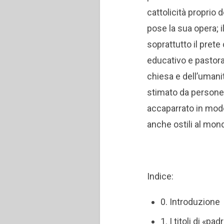
cattolicità proprio 
pose la sua opera; i
soprattutto il pret
educativo e pastoral
chiesa e dell’umanit
stimato da persone 
accaparrato in modo 
anche ostili al mond
Indice:
0. Introduzione
1. I titoli di «p