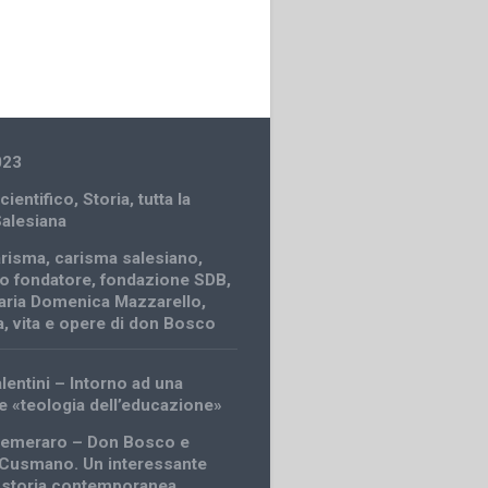
023
cientifico
,
Storia
,
tutta la
Salesiana
arisma
,
carisma salesiano
,
o fondatore
,
fondazione SDB
,
aria Domenica Mazzarello
,
a
,
vita e opere di don Bosco
lentini – Intorno ad una
e «teologia dell’educazione»
emeraro – Don Bosco e
Cusmano. Un interessante
 storia contemporanea