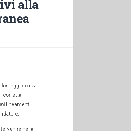
ivi alla
oranea
 lumeggiato i vari
i corretta
ni lineamenti
ondatore:
ntervenire nella