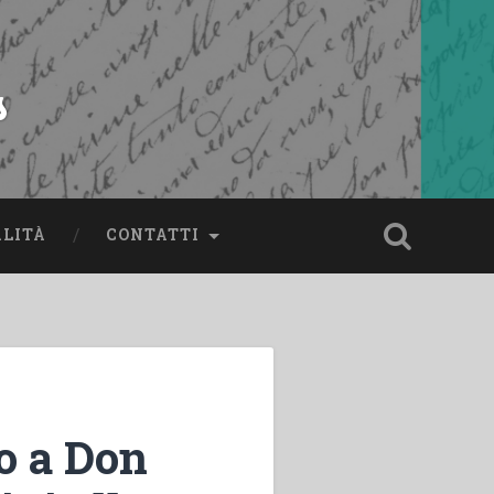
s
ALITÀ
CONTATTI
o a Don