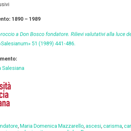
usivi
ento: 1890 – 1989
proccio a Don Bosco fondatore. Rilievi valutativi alla luce de
n «Salesianum» 51 (1989) 441-486.
rimento:
a Salesiana
ndatore
,
Maria Domenica Mazzarello
,
ascesi
,
carisma
,
ca