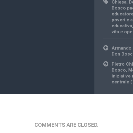
Chiesa
,
D
Bosco pad
educator
poveri e 
educativa
vita e op
Post
Armando C
navigation
Don Bos
Pietro Ch
Bosco, Mo
iniziative
centrale 
COMMENTS ARE CLOSED.