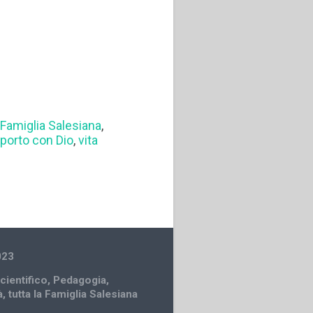
,
Famiglia Salesiana
,
porto con Dio
,
vita
023
cientifico
,
Pedagogia
,
à
,
tutta la Famiglia Salesiana