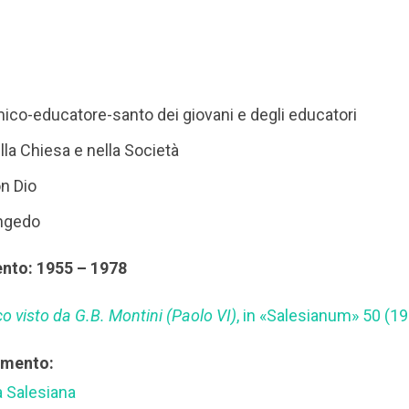
ico-educatore-santo dei giovani e degli educatori
la Chiesa e nella Società
n Dio
ongedo
ento: 1955 – 1978
o visto da G.B. Montini (Paolo VI)
, in «Salesianum» 50 (1
rimento:
a Salesiana