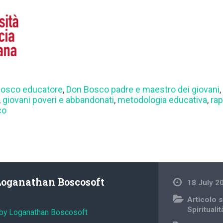
Bosco educatore
,
Don Bosco padre e maestro dei giovani
,
giovani poveri e abbandonati
,
metodologia educativa
,
rap
co
Loganathan Boscosoft
18 July 2
Articolo s
Spiritualit
 by Loganathan Boscosoft