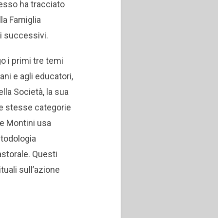
esso ha tracciato
lla Famiglia
ni successivi.
 i primi tre temi
ni e agli educatori,
lla Società, la sua
le stesse categorie
he Montini usa
etodologia
astorale. Questi
tuali sull’azione