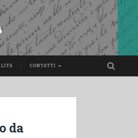
s
ALITÀ
CONTATTI
o da