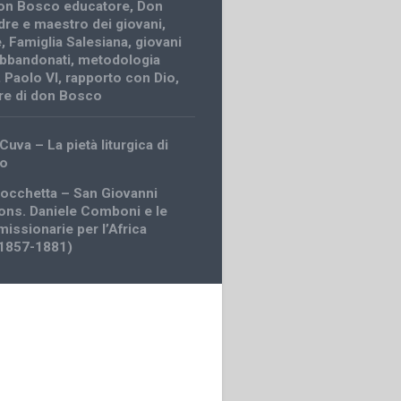
on Bosco educatore
,
Don
re e maestro dei giovani
,
e
,
Famiglia Salesiana
,
giovani
abbandonati
,
metodologia
,
Paolo VI
,
rapporto con Dio
,
ere di don Bosco
uva – La pietà liturgica di
co
iocchetta – San Giovanni
ns. Daniele Comboni e le
 missionarie per l’Africa
(1857-1881)