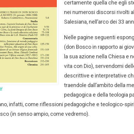
certamente quella che egli st
nei numerosi discorsi rivolti a
Salesiana, nell’arco dei 33 an
Nelle pagine seguenti espongo
(don Bosco in rapporto ai giova
la sua azione nella Chiesa e ne
vita con Dio), servendomi del
descrittive e interpretative c
traendole dall’ambito della m
df
pedagogica e della teologia p
no, infatti, come riflessioni pedagogiche e teologico-spiri
osco (in senso ampio, come vedremo).