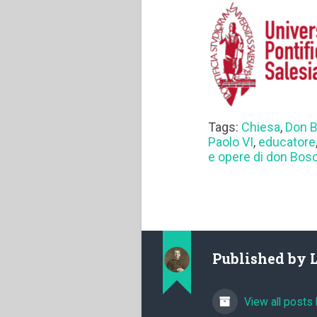
Tags:
Chiesa
,
Don 
Paolo VI
,
educatore
e opere di don Bos
Published by
View all posts