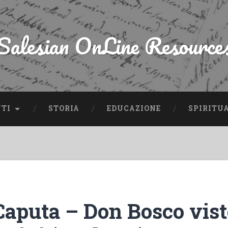
Salesian OnLine Resource
NTI
STORIA
EDUCAZIONE
SPIRITU
Caputa – Don Bosco vist