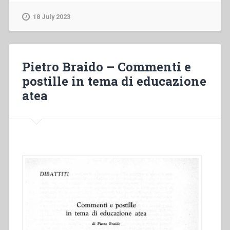
–
Motivi
18 July 2023
di
rinnovamento”
Pietro Braido – Commenti e
postille in tema di educazione
atea