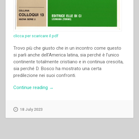
clicca per scaricare il pdf
Trovo più che giusto che in un incontro come questo
si parli anche dell’America latina, sia perché è l’unico
continente totalmente cristiano e in continua crescita,
sia perché D. Bosco ha mostrato una certa
predilezione nei suoi confronti.
“Bruno
Continue reading
→
Bellerate
–
“Alcuni
18 July 2023
aspetti
della
religiosità
popolare