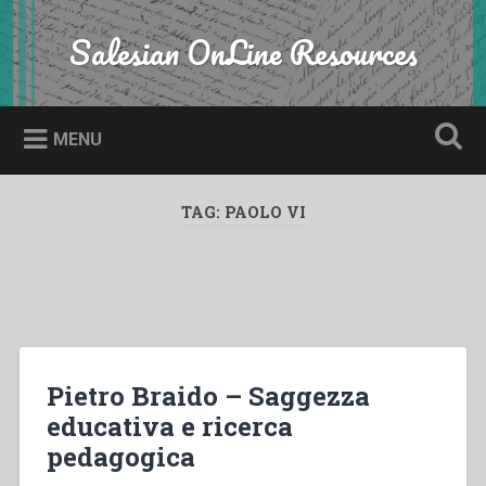
Skip
to
Salesian OnLine Resources
Search
content
MENU
TAG:
PAOLO VI
Pietro Braido – Saggezza
educativa e ricerca
pedagogica