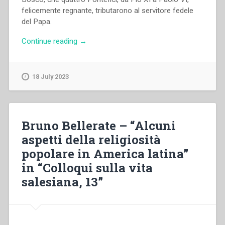
felicemente regnante, tributarono al servitore fedele
del Papa.
“Ufficio
Continue reading
→
Stampa
Direzione
Generale
18 July 2023
Opere
Don
Bosco
–
Bruno Bellerate – “Alcuni
Don
aspetti della religiosità
Bosco
popolare in America latina”
nell’augusta
parola
in “Colloqui sulla vita
dei
salesiana, 13”
Papi”