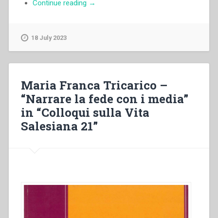
“Egidio
Continue reading
→
Viganò
–
Nouvelle
18 July 2023
forme
d’engagement
dans
la
Maria Franca Tricarico –
discipline
“Narrare la fede con i media”
religieuse”
in “Colloqui sulla Vita
Salesiana 21”