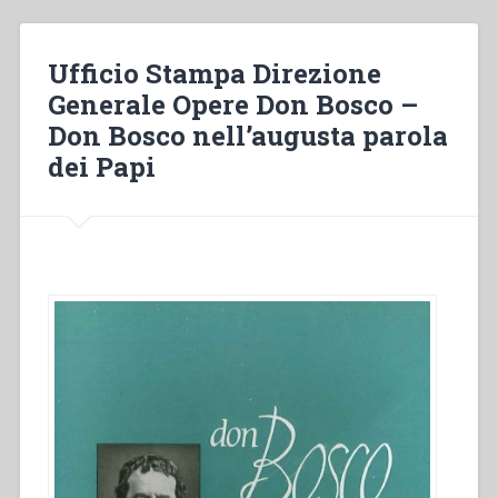
cattolica
contemporanea
di
Ufficio Stampa Direzione
fronte
Generale Opere Don Bosco –
alla
Don Bosco nell’augusta parola
povertà”
in
dei Papi
“Colloqui
sulla
vita
salesiana,
19””