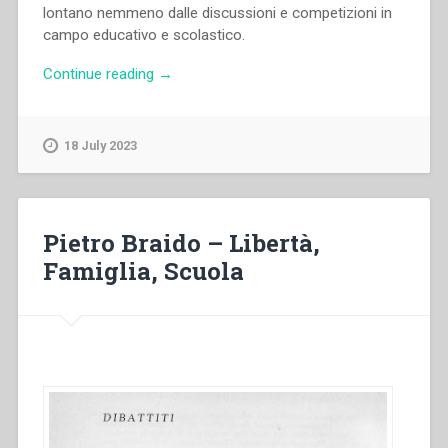
lontano nemmeno dalle discussioni e competizioni in
campo educativo e scolastico.
“Pietro
Continue reading
→
Braido
–
Commenti
18 July 2023
e
postille
in
tema
Pietro Braido – Libertà,
di
Famiglia, Scuola
educazione
atea”