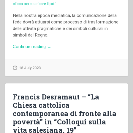
clicca per scaricare il pdf
Nella nostra epoca mediatica, la comunicazione della
fede dovrà attuarsi come processo di trasformazione
delle attività pragmatiche e dei simboli culturali in
simboli del Regno.
“Maria
Continue reading
→
Franca
Tricarico
–
18 July 2023
“Narrare
la
fede
con
Francis Desramaut – “La
i
Chiesa cattolica
media”
contemporanea di fronte alla
in
“Colloqui
povertà” in “Colloqui sulla
sulla
vita salesiana, 19”
Vita