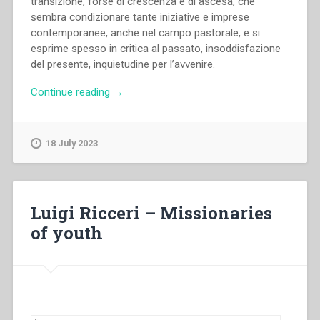
transizione, forse di crescenza e di ascesa, che
sembra condizionare tante iniziative e imprese
contemporanee, anche nel campo pastorale, e si
esprime spesso in critica al passato, insoddisfazione
del presente, inquietudine per l’avvenire.
“Pietro
Continue reading
→
Braido
–
Il
18 July 2023
significato
dell’impegno
catechistico
nella
Luigi Ricceri – Missionaries
teoria
of youth
e
nella
pratica”