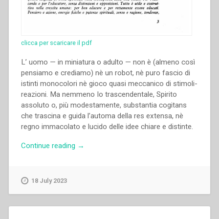
clicca per scaricare il pdf
L’ uomo — in miniatura o adulto — non è (almeno così
pensiamo e crediamo) nè un robot, nè puro fascio di
istinti monocolori nè gioco quasi meccanico di stimoli-
reazioni. Ma nemmeno Io trascendentale, Spirito
assoluto o, più modestamente, substantia cogitans
che trascina e guida l’automa della res extensa, nè
regno immacolato e lucido delle idee chiare e distinte.
“Pietro
Continue reading
→
Braido
–
Saggezza
18 July 2023
educativa
e
ricerca