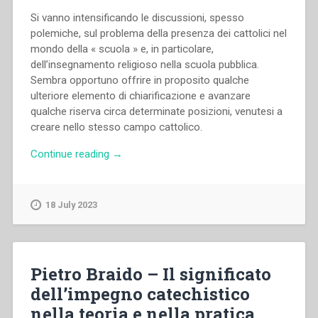
Si vanno intensificando le discussioni, spesso
polemiche, sul problema della presenza dei cattolici nel
mondo della « scuola » e, in particolare,
dell’insegnamento religioso nella scuola pubblica.
Sembra opportuno offrire in proposito qualche
ulteriore elemento di chiarificazione e avanzare
qualche riserva circa determinate posizioni, venutesi a
creare nello stesso campo cattolico.
“Pietro
Continue reading
→
Braido
–
Libertà,
18 July 2023
Famiglia,
Scuola”
Pietro Braido – Il significato
dell’impegno catechistico
nella teoria e nella pratica