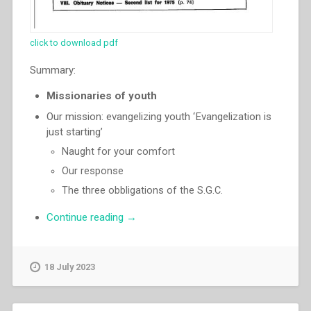
click to download pdf
Summary:
Missionaries of youth
Our mission: evangelizing youth ‘Evangelization is
just starting’
Naught for your comfort
Our response
The three obbligations of the S.G.C.
“Luigi
Continue reading
→
Ricceri
–
Missionaries
18 July 2023
of
youth”