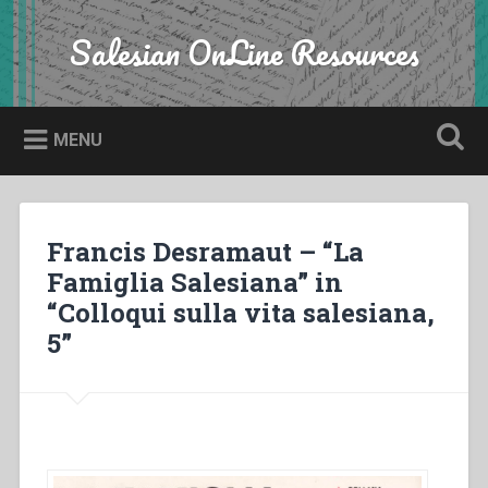
Skip
to
Salesian OnLine Resources
Search
content
MENU
Francis Desramaut – “La
Famiglia Salesiana” in
“Colloqui sulla vita salesiana,
5”