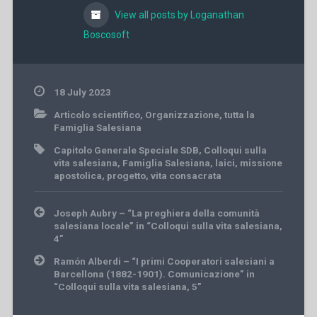
View all posts by Loganathan
Boscosoft
18 July 2023
Articolo scientifico
,
Organizzazione
,
tutta la
Famiglia Salesiana
Capitolo Generale Speciale SDB
,
Colloqui sulla
vita salesiana
,
Famiglia Salesiana
,
laici
,
missione
apostolica
,
progetto
,
vita consacrata
Post
Joseph Aubry – “La preghiera della comunità
navigation
salesiana locale” in “Colloqui sulla vita salesiana,
4”
Ramón Alberdi – “I primi Cooperatori salesiani a
Barcellona (1882-1901). Comunicazione” in
“Colloqui sulla vita salesiana, 5”