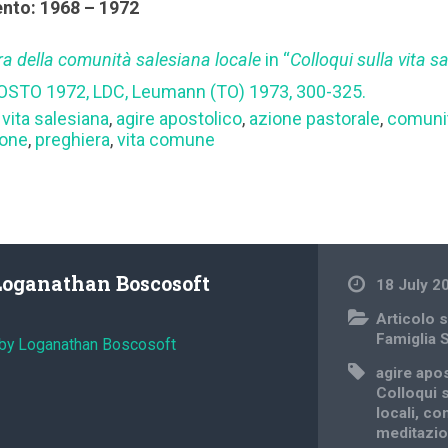
ento: 1968 – 1972
ra della comunità salesiana locale
in “
Colloqui sulla vita s
OSTO 1972, LDC, Leumann (TO) 1973, 300-325.
 vita salesiana
,
agire apostolico
,
azione pastorale
,
comunit
ione
,
preghiera
,
vita comune
Loganathan Boscosoft
18 July 2
Articolo s
Famiglia 
 by Loganathan Boscosoft
agire apo
Colloqui s
locali
,
com
meditazi