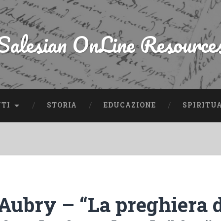
Salesian OnLine Resource
NTI
STORIA
EDUCAZIONE
SPIRITU
Aubry – “La preghiera d