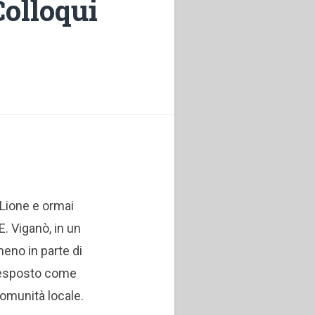
Colloqui
 Lione e ormai
. Viganò, in un
eno in parte di
a esposto come
comunità locale.