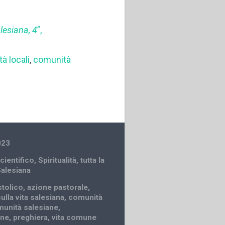
alesiana, 4
”,
à locali
,
comunità
023
cientifico
,
Spiritualità
,
tutta la
Salesiana
stolico
,
azione pastorale
,
ulla vita salesiana
,
comunità
unità salesiane
,
one
,
preghiera
,
vita comune