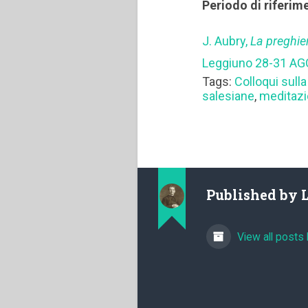
Periodo di riferim
J. Aubry,
La preghie
Leggiuno 28-31 AG
Tags:
Colloqui sulla
salesiane
,
meditaz
Published by
View all posts