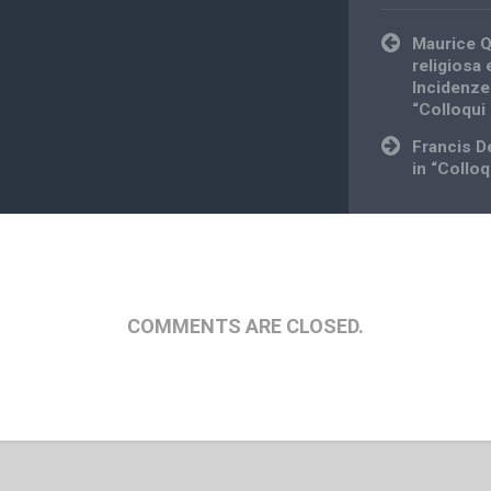
Post
Maurice Q
navigation
religiosa
Incidenze
“Colloqui 
Francis D
in “Colloq
COMMENTS ARE CLOSED.