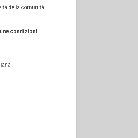
 vita della comunità
cune condizioni
iana.