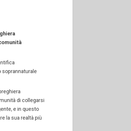
eghiera
 comunità
ntifica
o soprannaturale
preghiera
munità di collegarsi
ente, e in questo
e la sua realtà più