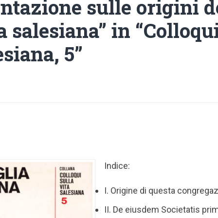
tazione sulle origini d
 salesiana” in “Colloqui
esiana, 5”
Indice:
I. Origine di questa congrega
II. De eiusdem Societatis pri