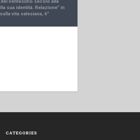
 del ventesimo secolo alla
lla sua identità. Relazione” in
sulla vita salesiana, 6”
CATEGORIES