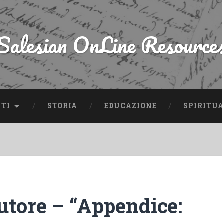
Salesian OnLine Resource
NTI
STORIA
EDUCAZIONE
SPIRITU
utore – “Appendice: