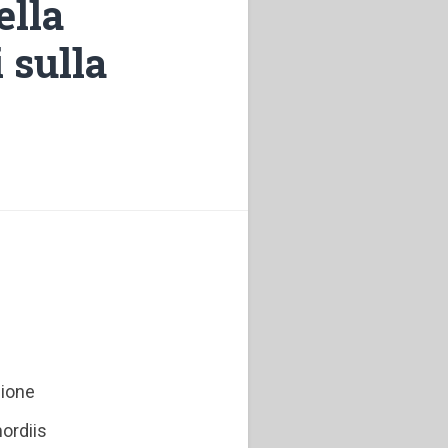
ella
 sulla
zione
mordiis