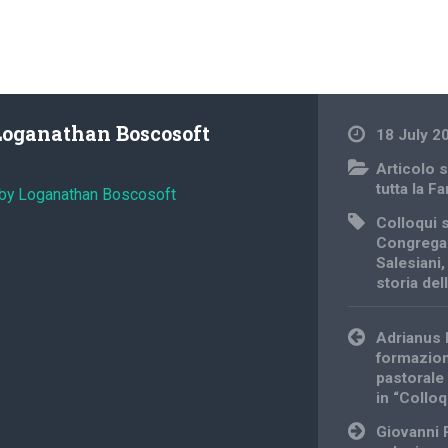
Loganathan Boscosoft
18 July 2
Articolo s
tutta la F
 by Loganathan Boscosoft
Colloqui s
Congrega
Salesiani
storia de
Post
Adrianus 
navigation
formazione
pastorale
in “Colloq
Giovanni 