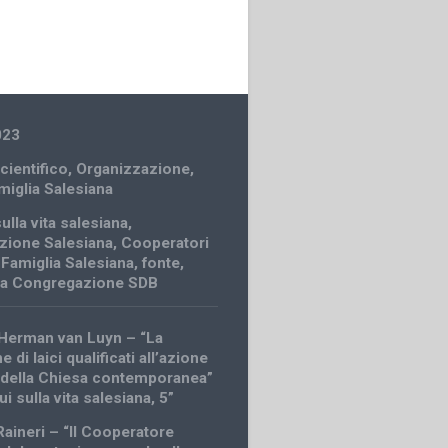
023
cientifico
,
Organizzazione
,
amiglia Salesiana
ulla vita salesiana
,
zione Salesiana
,
Cooperatori
,
Famiglia Salesiana
,
fonte
,
lla Congregazione SDB
Herman van Luyn – “La
 di laici qualificati all’azione
 della Chiesa contemporanea”
ui sulla vita salesiana, 5”
Raineri – “Il Cooperatore