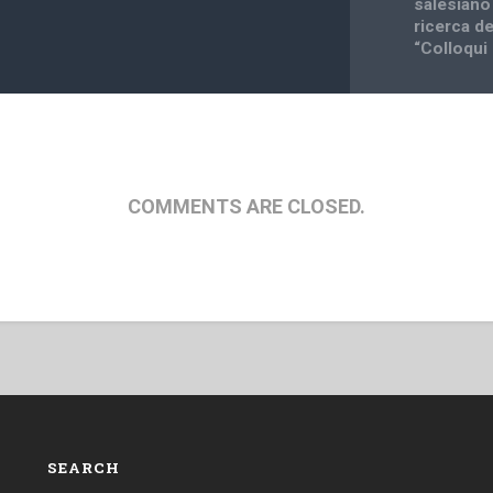
salesiano
ricerca de
“Colloqui 
COMMENTS ARE CLOSED.
SEARCH