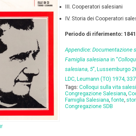
III. Cooperatori salesiani
IV. Storia dei Cooperatori sale
Periodo di riferimento: 184
Appendice: Documentazione sul
Famiglia salesiana
in “
Colloqui
salesiana, 5
”, Lussemburgo 
LDC, Leumann (TO) 1974, 337
Tags:
Colloqui sulla vita sales
Congregazione Salesiana
,
Coo
Famiglia Salesiana
,
fonte
,
stor
Congregazione SDB
df