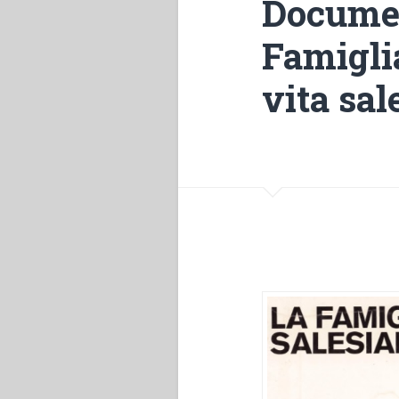
Documen
Famiglia
vita sal