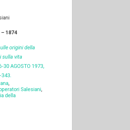
siani
1 – 1874
le origini della
 sulla vita
26-30 AGOSTO 1973,
-343.
iana
,
peratori Salesiani
,
ia della