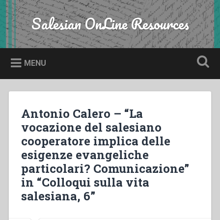
Skip
to
Salesian OnLine Resources
Search
content
MENU
Antonio Calero – “La
vocazione del salesiano
cooperatore implica delle
esigenze evangeliche
particolari? Comunicazione”
in “Colloqui sulla vita
salesiana, 6”