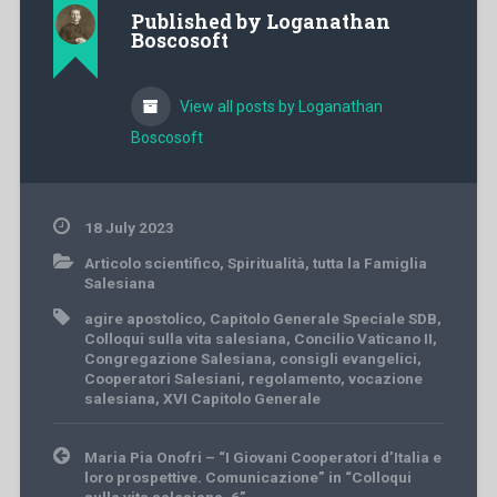
Published by
Loganathan
Boscosoft
View all posts by Loganathan
Boscosoft
18 July 2023
Articolo scientifico
,
Spiritualità
,
tutta la Famiglia
Salesiana
agire apostolico
,
Capitolo Generale Speciale SDB
,
Colloqui sulla vita salesiana
,
Concilio Vaticano II
,
Congregazione Salesiana
,
consigli evangelici
,
Cooperatori Salesiani
,
regolamento
,
vocazione
salesiana
,
XVI Capitolo Generale
Post
Maria Pia Onofri – “I Giovani Cooperatori d’Italia e
navigation
loro prospettive. Comunicazione” in “Colloqui
sulla vita salesiana, 6”