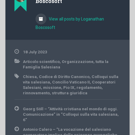
Boscosoft
View all posts by Loganathan
Boscosoft
18 July 2023
Articolo scientifico
,
Organizzazione
,
tutta la
Famiglia Salesiana
Chiesa
,
Codice di Diritto Canonico
,
Colloqui sulla
vita salesiana
,
Concilio Vaticano II
,
Cooperatori
Salesiani
,
missione
,
Pio IX
,
regolamento
,
rinnovamento
,
struttura giuridica
Post
Georg Söll – “Attività cristiana nel mondo di oggi.
navigation
Comunicazione” in “Colloqui sulla vita salesiana,
6”
Antonio Calero – “La vocazione del salesiano
cooperatore implica delle esigenze evangeliche