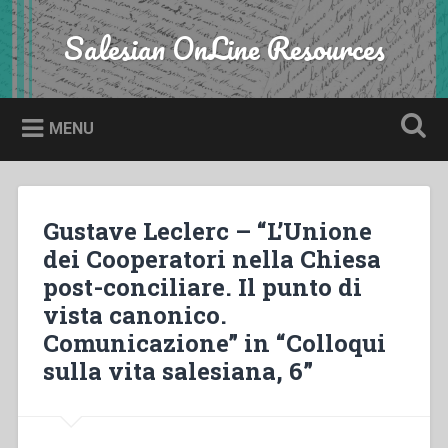
Skip
to
Salesian OnLine Resources
Search
content
MENU
Gustave Leclerc – “L’Unione
dei Cooperatori nella Chiesa
post-conciliare. Il punto di
vista canonico.
Comunicazione” in “Colloqui
sulla vita salesiana, 6”