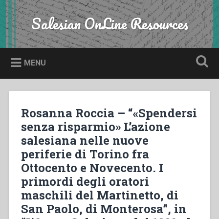
Skip
to
Salesian OnLine Resources
Search
content
MENU
Rosanna Roccia – “«Spendersi
senza risparmio» L’azione
salesiana nelle nuove
periferie di Torino fra
Ottocento e Novecento. I
primordi degli oratori
maschili del Martinetto, di
San Paolo, di Monterosa”, in