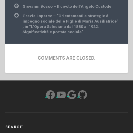
Post
Giovanni Bosco – Il divoto dell’Angelo Custode
navigation
Grazia Loparco – “Orientamenti e strategie di
impegno sociale delle Figlie di Maria Ausiliatrice”
, in “L’Opera Salesiana dal 1880 al 1922.
Significatività e portata sociale”
COMMENTS ARE CLOSED.
Facebook
YouTube
Google
GitHub
SEARCH