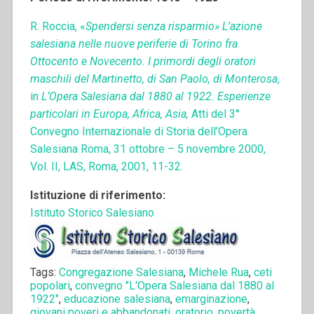
R. Roccia, «
Spendersi senza risparmio» L’azione
salesiana nelle nuove periferie di Torino fra
Ottocento e Novecento. I primordi degli oratori
maschili del Martinetto, di San Paolo, di Monterosa
,
in
L’Opera Salesiana dal 1880 al 1922. Esperienze
particolari
in Europa, Africa, Asia,
Atti del 3°
Convegno Internazionale di Storia dell’Opera
Salesiana Roma, 31 ottobre – 5 novembre 2000,
Vol. II, LAS, Roma, 2001, 11-32.
Istituzione di riferimento:
Istituto Storico Salesiano
Tags:
Congregazione Salesiana
,
Michele Rua
,
ceti
popolari
,
convegno "L'Opera Salesiana dal 1880 al
1922"
,
educazione salesiana
,
emarginazione
,
giovani poveri e abbandonati
,
oratorio
,
povertà