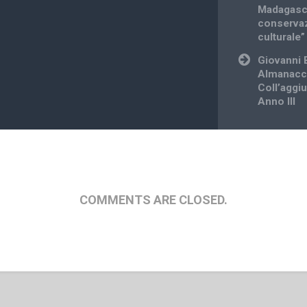
Madagasca
conservaz
culturale”
Giovanni 
Almanacco
Coll’aggiu
Anno III
COMMENTS ARE CLOSED.