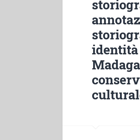
storiogr
annotazi
storiogr
identità
Madagas
conserv
cultural