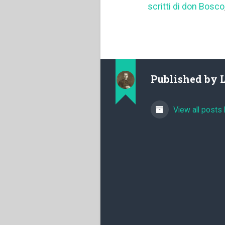
scritti di don Bosco
Published by
View all posts