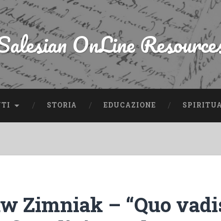
Salesian OnLine Resource
NTI
STORIA
EDUCAZIONE
SPIRITU
aw Zimniak – “Quo vadi