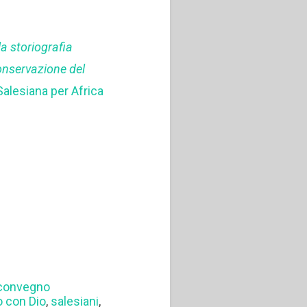
la storiografia
conservazione del
 Salesiana per Africa
convegno
o con Dio
,
salesiani
,