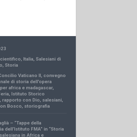
023
cientifico
,
Italia
,
Salesiani di
o
,
Storia
Concilio Vaticano II
,
convegno
nale di storia dell'opera
 per africa e madagascar
,
eria
,
Istituto Storico
,
rapporto con Dio
,
salesiani
,
 don Bosco
,
storiografia
glià – “Tappe della
ia dell’Istituto FMA” in “Storia
 salesiana in Africa e