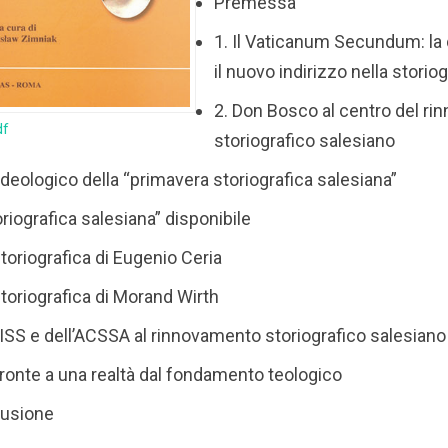
Premessa
1. Il Vaticanum Secundum: la 
il nuovo indirizzo nella storiog
2. Don Bosco al centro del r
df
storiografico salesiano
ideologico della “primavera storiografica salesiana”
oriografica salesiana” disponibile
storiografica di Eugenio Ceria
storiografica di Morand Wirth
l’ISS e dell’ACSSA al rinnovamento storiografico salesiano
 fronte a una realtà dal fondamento teologico
lusione