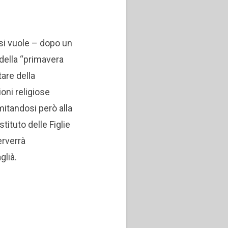
si vuole – dopo un
della “primavera
tare della
ioni religiose
mitandosi però alla
tituto delle Figlie
erverrà
glià.