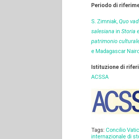
Periodo di riferim
S. Zimniak,
Quo vadi
salesiana
in
Storia 
patrimonio cultural
e Madagascar Nairo
Istituzione di rife
ACSSA
Tags:
Concilio Vatic
internazionale di s