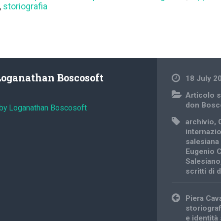
,
storiografia
Loganathan Boscosoft
18 July 2
Articolo s
don Bosc
 by Loganathan Boscosoft
archivio
,
internazio
salesiana
Eugenio C
Salesiano
scritti di
Post
Piera Cava
navigation
storiograf
e identità