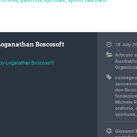
Loganathan Boscosoft
18 July 2
Articolo s
Ausiliatri
 by Loganathan Boscosoft
Organizz
convegno
successo
don Bosc
fondazion
Michele 
oratorio
,
spirituale
Post
Giovanni 
navigation