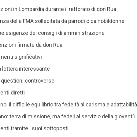
zioni in Lombardia durante il rettorato di don Rua
enza delle FMA sollecitata da parroci o da nobildonne
rse esigenze dei consigli di amministrazione
enzioni firmate da don Rua
menti significativi
a lettera interessante
i questioni controverse
venti diretti
no: il difficile equilibrio tra fedeltà al carisma e adattabili
rano: terra di missione, ma fedeli al servizio della gioventù
rventi tramite i suoi sottoposti