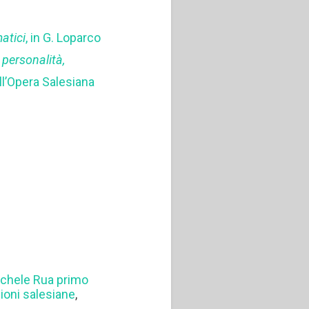
atici
, in G. Loparco
 personalità,
ell’Opera Salesiana
chele Rua primo
ioni salesiane
,