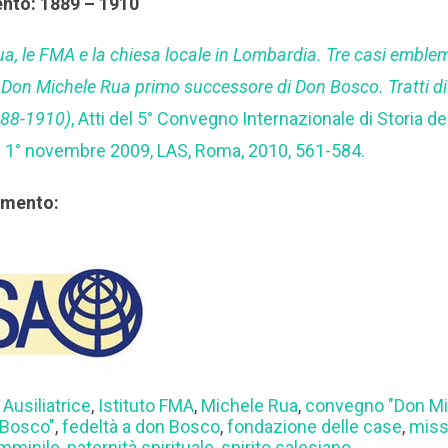
ento: 1889 – 1910
a, le FMA e la chiesa locale in Lombardia. Tre casi emblem
,
Don Michele Rua primo successore di Don Bosco. Tratti di
888-1910)
, Atti del 5° Convegno Internazionale di Storia d
 – 1° novembre 2009, LAS, Roma, 2010, 561-584.
rimento:
 Ausiliatrice
,
Istituto FMA
,
Michele Rua
,
convegno "Don Mi
 Bosco"
,
fedeltà a don Bosco
,
fondazione delle case
,
miss
emminile
,
paternità spirituale
,
spirito salesiano