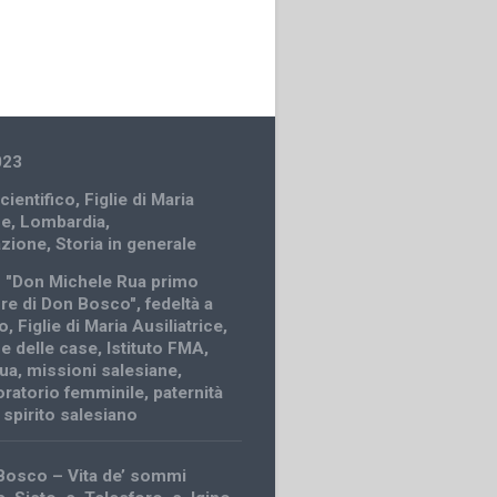
023
cientifico
,
Figlie di Maria
ce
,
Lombardia
,
azione
,
Storia in generale
 "Don Michele Rua primo
re di Don Bosco"
,
fedeltà a
o
,
Figlie di Maria Ausiliatrice
,
e delle case
,
Istituto FMA
,
Rua
,
missioni salesiane
,
oratorio femminile
,
paternità
,
spirito salesiano
Bosco – Vita de’ sommi