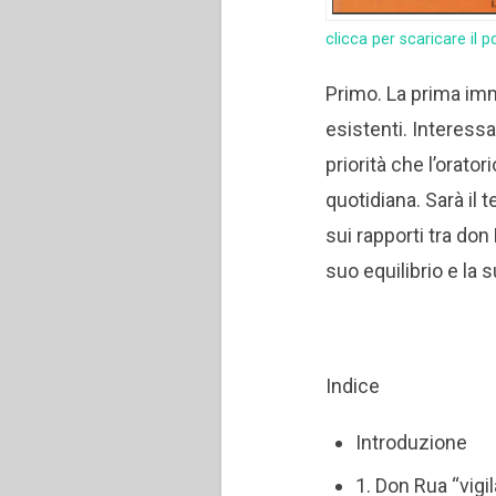
clicca per scaricare il p
Primo. La prima imm
esistenti. Interessa
priorità che l’orato
quotidiana. Sarà il
sui rapporti tra don
suo equilibrio e la s
Indice
Introduzione
1. Don Rua “vigil