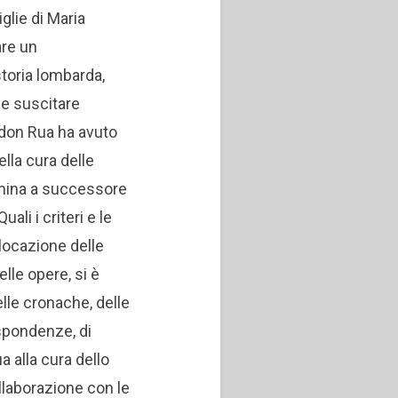
iglie di Maria
are un
toria lombarda,
e suscitare
o don Rua ha avuto
ella cura delle
omina a successore
Quali i criteri e le
llocazione delle
elle opere, si è
lle cronache, delle
spondenze, di
a alla cura dello
ollaborazione con le