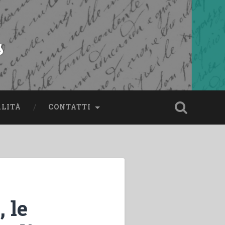
s
ALITÀ
CONTATTI
 le