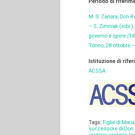
Periodo di riferim
M. S. Zanara,
Don Ru
– S. Zimniak (eds.)
governo e opere (1
Torino, 28 ottobre
Istituzione di rife
ACSSA
Tags:
Figlie di Maria
successore di Don
oratorio
,
oratorio f