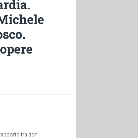
ardia.
 Michele
osco.
 opere
 rapporto tra don