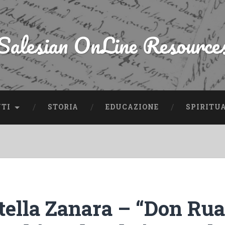
Salesian OnLine Resource
NTI
STORIA
EDUCAZIONE
SPIRITU
tella Zanara – “Don Rua,