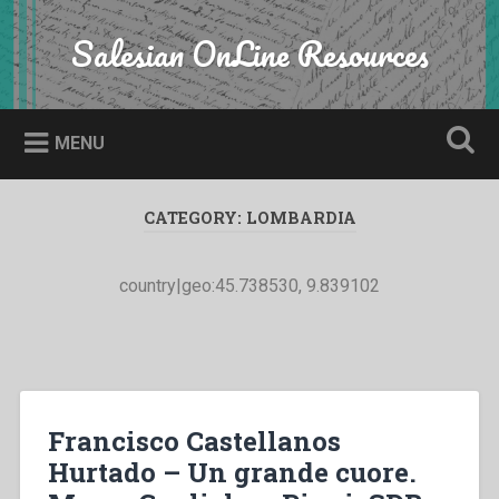
Skip
to
Salesian OnLine Resources
Search
content
MENU
CATEGORY:
LOMBARDIA
country|geo:45.738530, 9.839102
Francisco Castellanos
Hurtado – Un grande cuore.