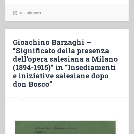
Hurtado
–
18 July 2023
Un
grande
cuore.
Mons.
Gioachino Barzaghi –
Guglielmo
“Significato della presenza
Piani,
dell’opera salesiana a Milano
SDB”
(1894-1915)” in “Insediamenti
e iniziative salesiane dopo
don Bosco”