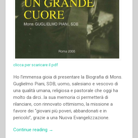
clicca per scaricare il pdf
Ho l’immensa gioia di presentare la Biografia di Mons.
Guglielmo Piani, SDB, uomo, salesiano e vescovo di
una qualità umana, religiosa e pastorale che oggi ha
molto da dirci…la sua memoria ci permetterà di
rilanciare, con rinnovato ottimismo, la missione a
favore dei “giovani più poveri, abbandonati e in
pericolo”, grazie a una Nuova Evangelizzazione.
“Francisco
Continue reading
→
Castellanos