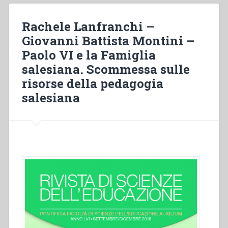
Milano,
le
Rachele Lanfranchi –
ragioni
Giovanni Battista Montini –
di
Paolo VI e la Famiglia
una
presenza
salesiana. Scommessa sulle
(1886-
risorse della pedagogia
1895)”,
salesiana
in
“L’Opera
Salesiana
dal
1880
al
1922.
Esperienze
particolari
in
Europa,
Africa,