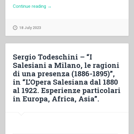
“Sergio
Continue reading
→
Todeschini
–
“Richieste
18 July 2023
di
istituzioni
salesiane
in
Sergio Todeschini – “I
Lombardia
Salesiani a Milano, le ragioni
e
di una presenza (1886-1895)”,
in
Emilia
in “L’Opera Salesiana dal 1880
Romagna
al 1922. Esperienze particolari
sotto
in Europa, Africa, Asia”.
il
governo
di
don
Rua
(1888-