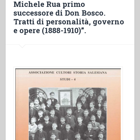
Michele Rua primo
“Insediamenti
successore di Don Bosco.
e
iniziative
Tratti di personalità, governo
salesiane
e opere (1888-1910)”.
dopo
don
Bosco””