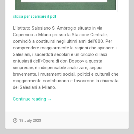
di
personalità,
governo
clicca per scaricare il pdf
e
opere
L’Istituto Salesiano S. Ambrogio situato in via
(1888-
Copernico a Milano presso la Stazione Centrale,
1910)”.”
cominciò a costituirsi negli ultimi anni dell’800. Per
comprendere maggiormente le ragioni che spinsero i
Salesiani, i sacerdoti secolari e un circolo di laici
entusiasti dell’«Opera di don Bosco» a questa
«impresa», è indispensabile analizzare, seppur
brevemente, i mutamenti sociali, politici e culturali che
maggiormente contribuirono e favorirono la chiamata
dei Salesiani a Milano.
“Sergio
Continue reading
→
Todeschini
–
“I
18 July 2023
Salesiani
a