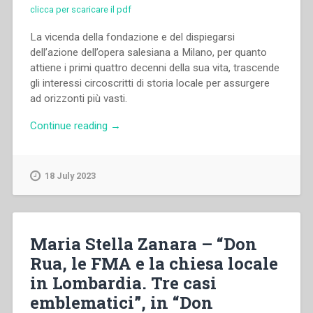
clicca per scaricare il pdf
La vicenda della fondazione e del dispiegarsi
dell’azione dell’opera salesiana a Milano, per quanto
attiene i primi quattro decenni della sua vita, trascende
gli interessi circoscritti di storia locale per assurgere
ad orizzonti più vasti.
“Gioachino
Continue reading
→
Barzaghi
–
“Significato
18 July 2023
della
presenza
dell’opera
salesiana
Maria Stella Zanara – “Don
a
Rua, le FMA e la chiesa locale
Milano
in Lombardia. Tre casi
(1894-
1915)”
emblematici”, in “Don
in