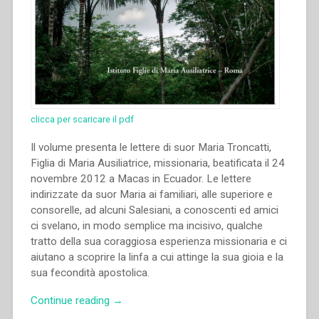
clicca per scaricare il pdf
Il volume presenta le lettere di suor Maria Troncatti,
Figlia di Maria Ausiliatrice, missionaria, beatificata il 24
novembre 2012 a Macas in Ecuador. Le lettere
indirizzate da suor Maria ai familiari, alle superiore e
consorelle, ad alcuni Salesiani, a conoscenti ed amici
ci svelano, in modo semplice ma incisivo, qualche
tratto della sua coraggiosa esperienza missionaria e ci
aiutano a scoprire la linfa a cui attinge la sua gioia e la
sua fecondità apostolica.
“Sylwia
Continue reading
→
Ciężkowska