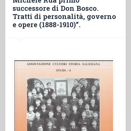
Michele Rua primo
“Don
successore di Don Bosco.
Michele
Rua
Tratti di personalità, governo
primo
e opere (1888-1910)”.
successore
di
Don
Bosco.
Tratti
di
personalità,
governo
e
opere
(1888-
1910)”.”