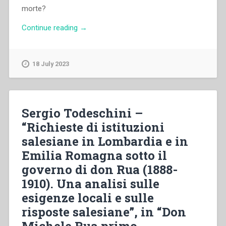
morte?
“Maria
Continue reading
→
Stella
Zanara
–
18 July 2023
“Don
Rua,
le
FMA
Sergio Todeschini –
e
“Richieste di istituzioni
la
salesiane in Lombardia e in
chiesa
locale
Emilia Romagna sotto il
in
governo di don Rua (1888-
Lombardia.
1910). Una analisi sulle
Tre
casi
esigenze locali e sulle
emblematici”,
risposte salesiane”, in “Don
in