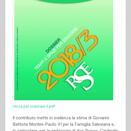
Asia”.”
clicca per scaricare il pdf
Il contributo mette in evidenza la stima di Giovanni
Battista Montini-Paolo VI per la Famiglia Salesiana e,
in particolare, per la pedagogia di don Bosco. Cardinale