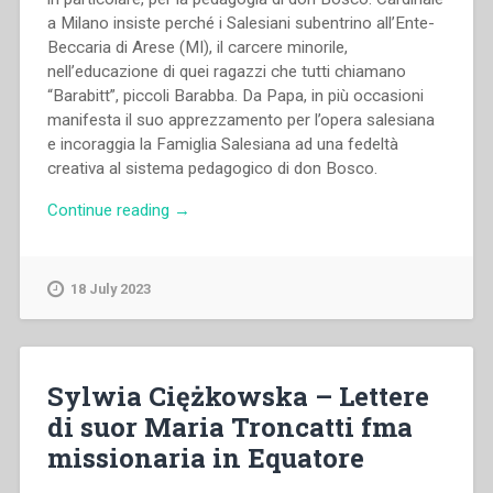
a Milano insiste perché i Salesiani subentrino all’Ente-
Beccaria di Arese (MI), il carcere minorile,
nell’educazione di quei ragazzi che tutti chiamano
“Barabitt”, piccoli Barabba. Da Papa, in più occasioni
manifesta il suo apprezzamento per l’opera salesiana
e incoraggia la Famiglia Salesiana ad una fedeltà
creativa al sistema pedagogico di don Bosco.
“Rachele
Continue reading
→
Lanfranchi
–
Giovanni
18 July 2023
Battista
Montini
–
Paolo
Sylwia Ciężkowska – Lettere
VI
di suor Maria Troncatti fma
e
missionaria in Equatore
la
Famiglia