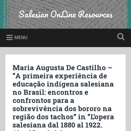
Skip
to
Salesian OnLine Resources
Search
content
MENU
Maria Augusta De Castilho –
“A primeira experiência de
educação indígena salesiana
no Brasil: encontros e
confrontos para a
sobrevivência dos bororo na
região dos tachos” in “L’opera
salesiana dal 1880 al 1922.