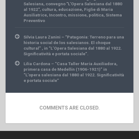
Salesiana
,
convegno "L'Opera Salesiana dal 1880
al 1922"
,
cultura
,
educazione
,
Figlie di Maria
Ausiliatrice
,
Incontro
,
missione
,
politica
,
Sistema
Preventivo
Post
Silvia Laura Zanini – “Patagonia: Terreno para una
navigation
hìstoria social de los salesianos. El choque
cultural” , in “L’Opera Salesiana dal 1880 al 1922.
Significatività e portata sociale”.
Lilia Cardona – “Casa Taller María Auxiliadora,
primera casa de Medellín (1906-1921)” in
“L’opera salesiana dal 1880 al 1922. Significatività
e portata sociale”
COMMENTS ARE CLOSED.