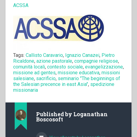
ACSSA
Tags:
Callisto Caravario
,
Ignazio Canazei
,
Pietro
Ricaldone
,
azione pastorale
,
compagnie religiose
,
comunità locali
,
contesto sociale
,
evangelizzazione
,
missione ad gentes
,
missione educativa
,
missioni
salesiane
,
sacrificio
,
seminario "The beginnings of
the Salesian precence in east Asia"
,
spedizione
missionaria
Published by
Loganathan
Boscosoft