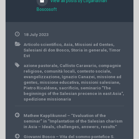
View all posts by Loganathan
Boscosoft
18 July 2023
Articolo scientifico
,
Asia
,
Missioni ad Gentes
,
Salesiani di don Bosco
,
Storia in generale
,
Timor
Est
azione pastorale
,
Callisto Caravario
,
compagnie
religiose
,
comunità locali
,
contesto sociale
,
evangelizzazione
,
Ignazio Canazei
,
missione ad
gentes
,
missione educativa
,
missioni salesiane
,
Pietro Ricaldone
,
sacrificio
,
seminario "The
beginnings of the Salesian precence in east Asia"
,
spedizione missionaria
Post
Mathew Kapplikunnel – “Evaluation of the
navigation
seminar” in “Implantation of the Salesian charism
in Asia – Ideals, challenges, answers, results”
Giovanni Bosco – Vita del sommo pontefice S.