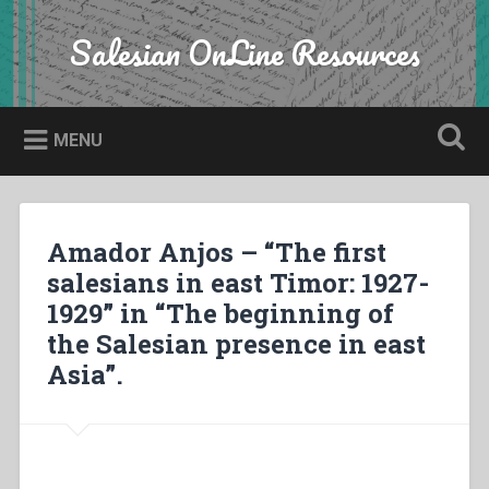
Skip
to
Salesian OnLine Resources
Search
content
MENU
Amador Anjos – “The first
salesians in east Timor: 1927-
1929” in “The beginning of
the Salesian presence in east
Asia”.