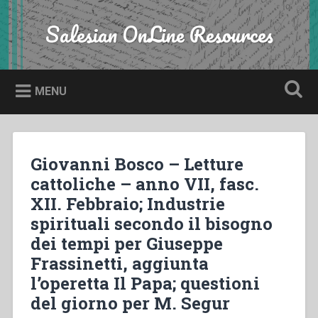
Skip
to
Salesian OnLine Resources
Search
content
MENU
Giovanni Bosco – Letture
cattoliche – anno VII, fasc.
XII. Febbraio; Industrie
spirituali secondo il bisogno
dei tempi per Giuseppe
Frassinetti, aggiunta
l’operetta Il Papa; questioni
del giorno per M. Segur