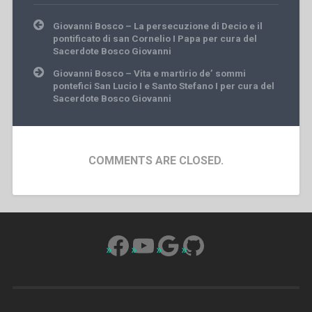
Post
Giovanni Bosco – La persecuzione di Decio e il
navigation
pontificato di san Cornelio I Papa per cura del
Sacerdote Bosco Giovanni
Giovanni Bosco – Vita e martirio de’ sommi
pontefici San Lucio I e Santo Stefano I per cura del
Sacerdote Bosco Giovanni
COMMENTS ARE CLOSED.
Facebook
YouTube
Google
GitHub