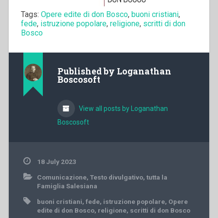
Tags:
Opere edite di don Bosco
,
buoni cristiani
,
fede
,
istruzione popolare
,
religione
,
scritti di don
Bosco
Published by
Loganathan
Boscosoft
View all posts by Loganathan
Boscosoft
18 July 2023
Comunicazione
,
Testo divulgativo
,
tutta la
Famiglia Salesiana
buoni cristiani
,
fede
,
istruzione popolare
,
Opere
edite di don Bosco
,
religione
,
scritti di don Bosco