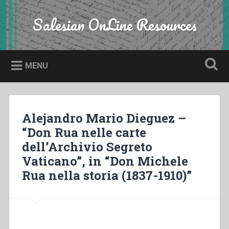
Skip
to
Salesian OnLine Resources
Search
content
MENU
Alejandro Mario Dieguez –
“Don Rua nelle carte
dell’Archivio Segreto
Vaticano”, in “Don Michele
Rua nella storia (1837-1910)”