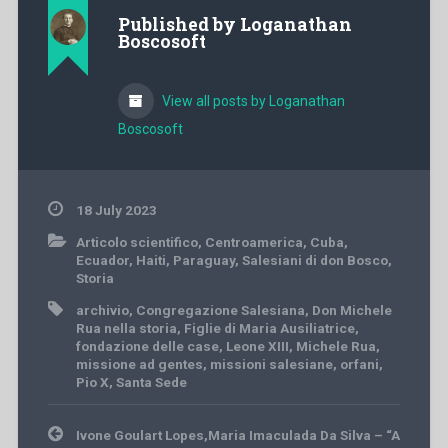
Published by
Loganathan
Boscosoft
View all posts by Loganathan
Boscosoft
18 July 2023
Articolo scientifico
,
Centroamerica
,
Cuba
,
Ecuador
,
Haiti
,
Paraguay
,
Salesiani di don Bosco
,
Storia
archivio
,
Congregazione Salesiana
,
Don Michele
Rua nella storia
,
Figlie di Maria Ausiliatrice
,
fondazione delle case
,
Leone XIII
,
Michele Rua
,
missione ad gentes
,
missioni salesiane
,
orfani
,
Pio X
,
Santa Sede
Post
Ivone Goulart Lopes,Maria Imaculada Da Silva – “A
navigation