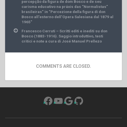
percepção da figura de dom Bosco e de seu
carisma educativo na práxis das “Normalistas”
brasileiras” in “Percezione della figura di don
Bosco all’esterno dell’Opera Salesiana dal 1879 al
1965”
Francesco Cerruti – Scritti editi e inediti su don
Bosco (1883-1916). Saggio introduttivo, testi
critici e note a cura di José Manuel Prellezo
COMMENTS ARE CLOSED.
Facebook
YouTube
Google
GitHub