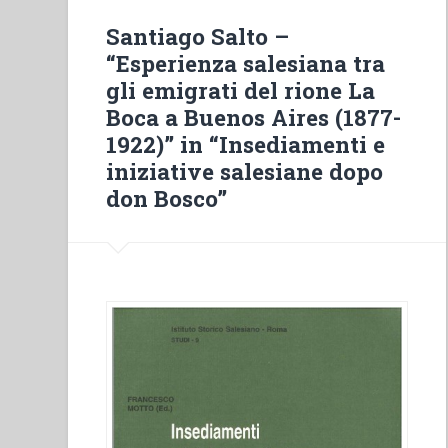
e
Santiago Salto –
di
“Esperienza salesiana tra
D.
gli emigrati del rione La
Rua
Boca a Buenos Aires (1877-
ed
1922)” in “Insediamenti e
altri
iniziative salesiane dopo
loro
don Bosco”
scritti
ai
Salesiani”