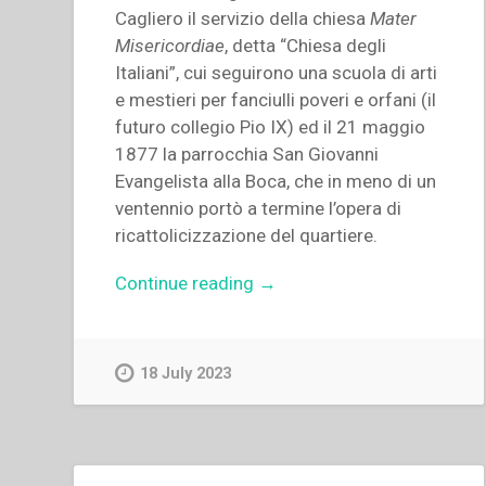
Cagliero il servizio della chiesa
Mater
Misericordiae
, detta “Chiesa degli
Italiani”, cui seguirono una scuola di arti
e mestieri per fanciulli poveri e orfani (il
futuro collegio Pio IX) ed il 21 maggio
1877 la parrocchia San Giovanni
Evangelista alla Boca, che in meno di un
ventennio portò a termine l’opera di
ricattolicizzazione del quartiere.
“Santiago
Continue reading
→
Salto
–
“Esperienza
18 July 2023
salesiana
tra
gli
emigrati