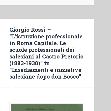
di
Don
Luigi
Guanella.
Le
Giorgio Rossi –
origini
“L’istruzione professionale
e
in Roma Capitale. Le
gli
scuole professionali dei
sviluppi
salesiani al Castro Pretorio
nell’area
(1883-1930)” in
lombarda.”
“Insediamenti e iniziative
salesiane dopo don Bosco”