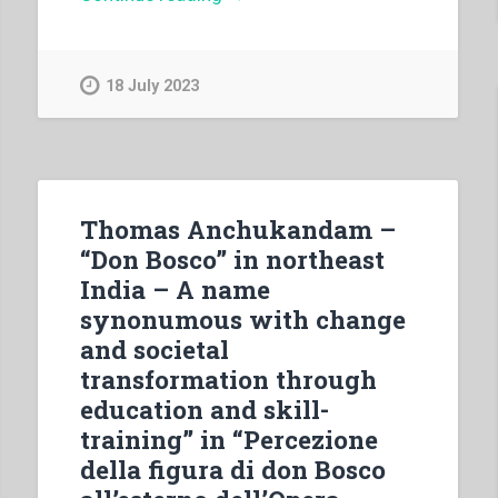
Bosco
–
Il
18 July 2023
galantuomo
e
le
sue
novelle.
Thomas Anchukandam –
Almanacco
“Don Bosco” in northeast
pel
India – A name
1863”
synonumous with change
and societal
transformation through
education and skill-
training” in “Percezione
della figura di don Bosco