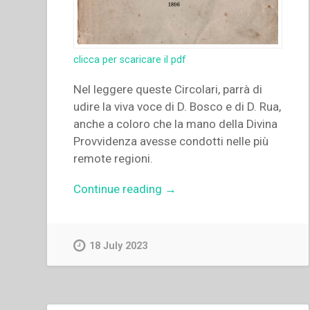
clicca per scaricare il pdf
Nel leggere queste Circolari, parrà di
udire la viva voce di D. Bosco e di D. Rua,
anche a coloro che la mano della Divina
Provvidenza avesse condotti nelle più
remote regioni.
“Paolo
Continue reading
→
Albera
–
Lettere
18 July 2023
circolari
di
D.
Bosco