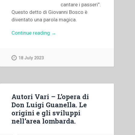
cantare i passeri”.
Questo detto di Giovanni Bosco è
diventato una parola magica.
“Erich
Continue reading
→
Feifel
–
“La
18 July 2023
visione
cristiana
dell’uomo
come
fondamento
Autori Vari – L’opera di
della
Don Luigi Guanella. Le
pedagogia
origini e gli sviluppi
di
nell’area lombarda.
Don
Bosco.