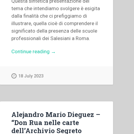
Questa sintetica presentazione del
tema che intendiamo svolgere è esigita
dalla finalità che ci prefiggiamo di
illustrare, quella cioè di comprendere il
significato della presenza delle scuole
professionali dei Salesiani a Roma.
“Giorgio
Continue reading
→
Rossi
–
“L’istruzione
18 July 2023
professionale
in
Roma
Capitale.
Le
Alejandro Mario Dieguez –
scuole
“Don Rua nelle carte
professionali
dell’Archivio Segreto
dei