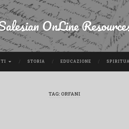
Salesian OnLine Resource
NTI
STORIA
EDUCAZIONE
SPIRITU
TAG:
ORFANI