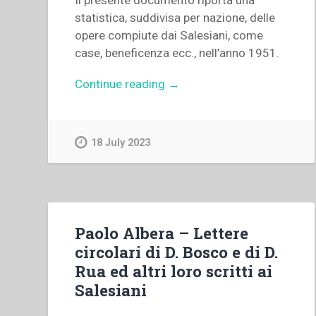
Il presente documento riporta una
statistica, suddivisa per nazione, delle
opere compiute dai Salesiani, come
case, beneficenza ecc., nell’anno 1951.
“Archivio
Continue reading
→
Salesiano
Centrale
–
18 July 2023
Statistica
per
nazioni”
Paolo Albera – Lettere
circolari di D. Bosco e di D.
Rua ed altri loro scritti ai
Salesiani