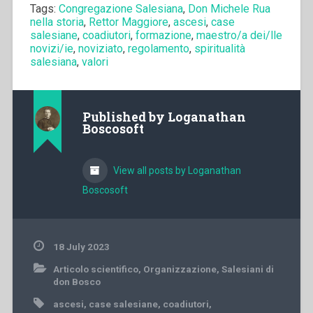
Tags:
Congregazione Salesiana
,
Don Michele Rua
nella storia
,
Rettor Maggiore
,
ascesi
,
case
salesiane
,
coadiutori
,
formazione
,
maestro/a dei/lle
novizi/ie
,
noviziato
,
regolamento
,
spiritualità
salesiana
,
valori
Published by
Loganathan
Boscosoft
View all posts by Loganathan
Boscosoft
18 July 2023
Articolo scientifico
,
Organizzazione
,
Salesiani di
don Bosco
ascesi
,
case salesiane
,
coadiutori
,