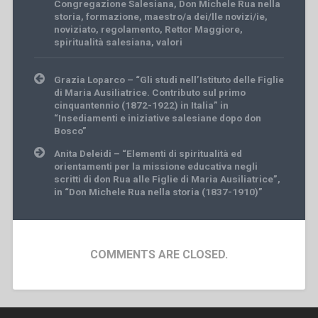
Congregazione Salesiana
,
Don Michele Rua nella
storia
,
formazione
,
maestro/a dei/lle novizi/ie
,
noviziato
,
regolamento
,
Rettor Maggiore
,
spiritualità salesiana
,
valori
Post
Grazia Loparco – “Gli studi nell’Istituto delle Figlie
navigation
di Maria Ausiliatrice. Contributo sul primo
cinquantennio (1872-1922) in Italia” in
“Insediamenti e iniziative salesiane dopo don
Bosco”
Anita Deleidi – “Elementi di spiritualità ed
orientamenti per la missione educativa negli
scritti di don Rua alle Figlie di Maria Ausiliatrice”,
in “Don Michele Rua nella storia (1837-1910)”
COMMENTS ARE CLOSED.