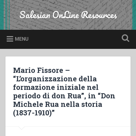
Skip
to
Salesian OnLine Resources
Search
content
MENU
Mario Fissore –
“L’organizzazione della
formazione iniziale nel
periodo di don Rua”, in “Don
Michele Rua nella storia
(1837-1910)”