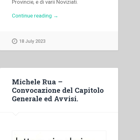
Provincie
,
e di varii Noviziati.
“Giovanni
Continue reading
→
Marenco
–
Deliberazioni
18 July 2023
dei
Capitoli
Generali
della
Pia
Michele Rua –
Società
Convocazione del Capitolo
Salesiana
Generale ed Avvisi.
da
ritenersi
come
organiche”