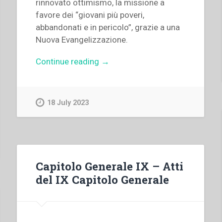
rinnovato ottimismo, la missione a
favore dei “giovani più poveri,
abbandonati e in pericolo”, grazie a una
Nuova Evangelizzazione.
“Francisco
Continue reading
→
Castellanos
Hurtado
–
18 July 2023
Un
grande
cuore.
Mons.
Guglielmo
Capitolo Generale IX – Atti
Piani,
del IX Capitolo Generale
SDB”