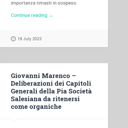
importanza rimasti in sospeso.
“Mario
Continue reading
→
Fissore
–
“L’organizzazione
18 July 2023
della
formazione
iniziale
nel
periodo
Giovanni Marenco –
di
Deliberazioni dei Capitoli
don
Generali della Pia Società
Rua”,
Salesiana da ritenersi
in
come organiche
“Don
Michele
Rua