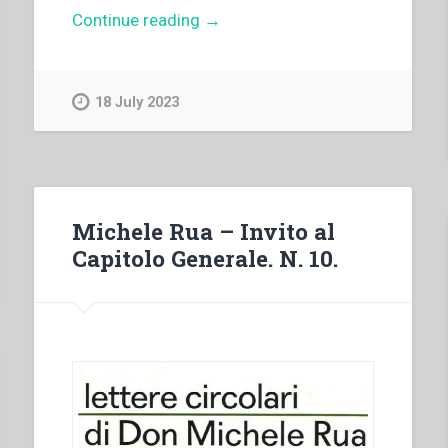
“Capitolo
Continue reading
→
Generale
IX
–
18 July 2023
Atti
del
IX
Capitolo
Generale”
Michele Rua – Invito al
Capitolo Generale. N. 10.