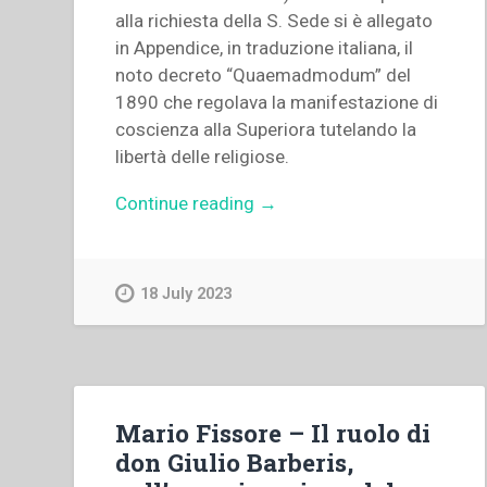
alla richiesta della S. Sede si è allegato
in Appendice, in traduzione italiana, il
noto decreto “Quaemadmodum” del
1890 che regolava la manifestazione di
coscienza alla Superiora tutelando la
libertà delle religiose.
“Istituto
Continue reading
→
Figlie
di
Maria
18 July 2023
Ausiliatrice
–
Regole
o
Costituzioni
Mario Fissore – Il ruolo di
dell’Istituto
don Giulio Barberis,
delle