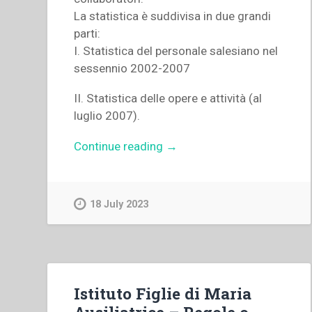
La statistica è suddivisa in due grandi
parti:
I. Statistica del personale salesiano nel
sessennio 2002-2007
II. Statistica delle opere e attività (al
luglio 2007).
“Archivio
Continue reading
→
Salesiano
Centrale
–
18 July 2023
Dati
statistici”
Istituto Figlie di Maria
Ausiliatrice – Regole o