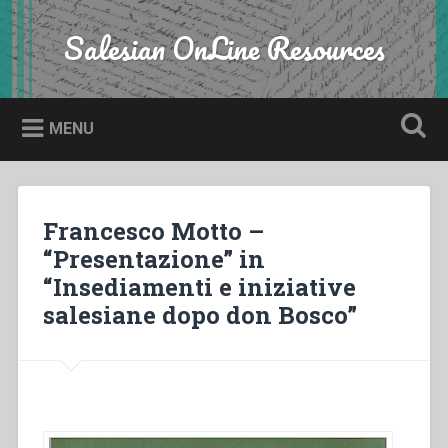
Skip
to
Salesian OnLine Resources
Search
content
MENU
Francesco Motto –
“Presentazione” in
“Insediamenti e iniziative
salesiane dopo don Bosco”