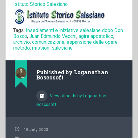
Istituto Storico Salesiano
Tags:
Insediamenti e iniziative salesiane dopo Don
Bosco
,
Juan Edmundo Vecchi
,
agire apostolico
,
archivio
,
comunicazione
,
espansione delle opere
,
metodo
,
missioni salesiane
Published by
Loganathan
Boscosoft
View all posts by Loganathan
Boscosoft
18 July 2023