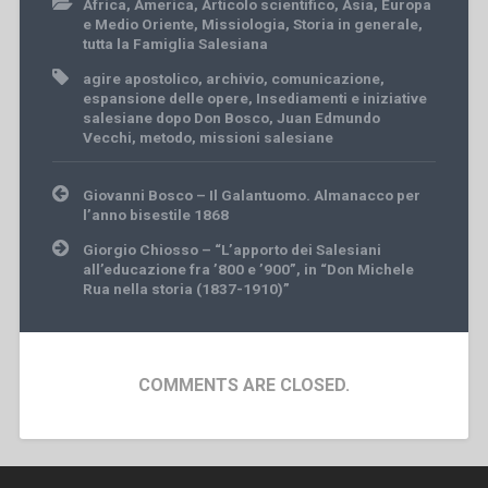
Africa
,
America
,
Articolo scientifico
,
Asia
,
Europa
e Medio Oriente
,
Missiologia
,
Storia in generale
,
tutta la Famiglia Salesiana
agire apostolico
,
archivio
,
comunicazione
,
espansione delle opere
,
Insediamenti e iniziative
salesiane dopo Don Bosco
,
Juan Edmundo
Vecchi
,
metodo
,
missioni salesiane
Post
Giovanni Bosco – Il Galantuomo. Almanacco per
navigation
l’anno bisestile 1868
Giorgio Chiosso – “L’apporto dei Salesiani
all’educazione fra ’800 e ’900”, in “Don Michele
Rua nella storia (1837-1910)”
COMMENTS ARE CLOSED.