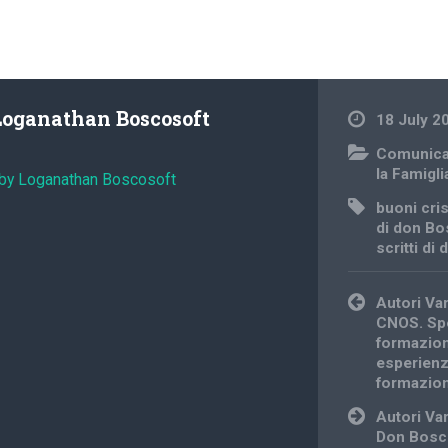
Loganathan Boscosoft
18 July 2
Comunica
la Famigli
 by Loganathan Boscosoft
buoni cris
di don B
scritti di
Post
Autori Va
navigation
CNOS. Spe
formazion
esperienz
formazion
Autori Va
Don Bosco