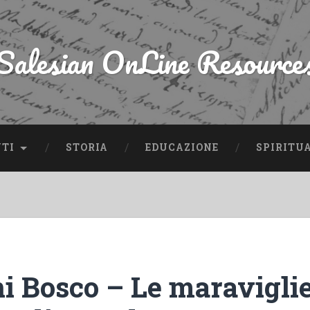
Salesian OnLine Resource
NTI
STORIA
EDUCAZIONE
SPIRITU
i Bosco – Le maraviglie