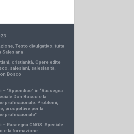
023
zione
,
Testo divulgativo
,
tutta
a Salesiana
tiani
,
cristianità
,
Opere edite
osco
,
salesiani
,
salesianità
,
 don Bosco
ri – “Appendice” in “Rassegna
ciale Don Bosco e la
e professionale. Problemi,
e, prospettive per la
e professionale”
ri – Rassegna CNOS. Speciale
 e la formazione