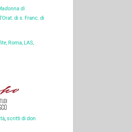
 Madonna di
l’Orat. di s. Franc. di
ite
, Roma, LAS,
ità
,
scritti di don