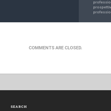
professio
prospetti
professio
COMMENTS ARE CLOSED.
SEARCH