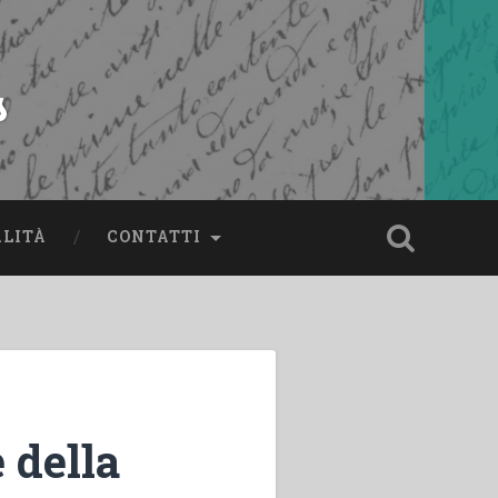
s
ALITÀ
CONTATTI
 della