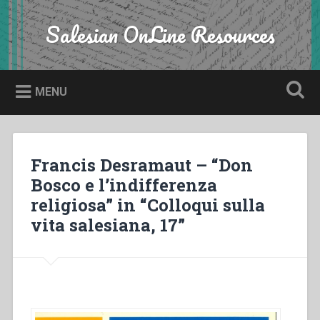
Skip
to
Salesian OnLine Resources
Search
content
MENU
Francis Desramaut – “Don
Bosco e l’indifferenza
religiosa” in “Colloqui sulla
vita salesiana, 17”