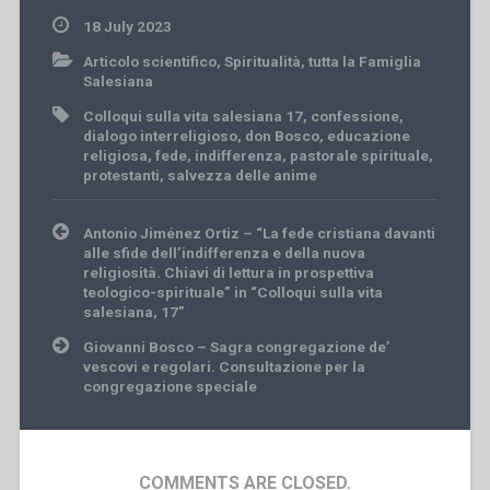
18 July 2023
Articolo scientifico
,
Spiritualità
,
tutta la Famiglia
Salesiana
Colloqui sulla vita salesiana 17
,
confessione
,
dialogo interreligioso
,
don Bosco
,
educazione
religiosa
,
fede
,
indifferenza
,
pastorale spirituale
,
protestanti
,
salvezza delle anime
Post
Antonio Jiménez Ortiz – “La fede cristiana davanti
navigation
alle sfide dell’indifferenza e della nuova
religiosità. Chiavi di lettura in prospettiva
teologico-spirituale” in “Colloqui sulla vita
salesiana, 17”
Giovanni Bosco – Sagra congregazione de’
vescovi e regolari. Consultazione per la
congregazione speciale
COMMENTS ARE CLOSED.