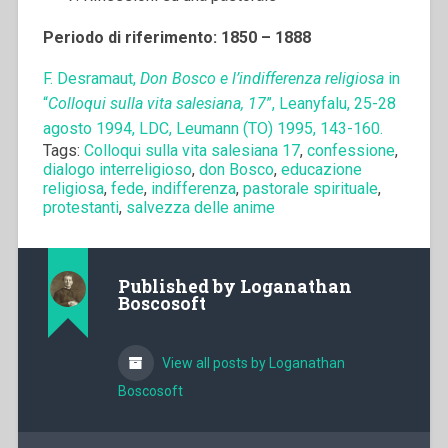
Periodo di riferimento: 1850 – 1888
F. Desramaut,
Don Bosco e l’indifferenza religiosa
in
“
Colloqui sulla vita salesiana, 17
”, Leanyfalu, 25-28
agosto 1994, LDC, Leumann (TO) 1995, 143-160.
Tags:
Colloqui sulla vita salesiana 17
,
confessione
,
dialogo interreligioso
,
don Bosco
,
educazione
religiosa
,
fede
,
indifferenza
,
pastorale spirituale
,
protestanti
,
salvezza delle anime
Published by
Loganathan
Boscosoft
View all posts by Loganathan
Boscosoft