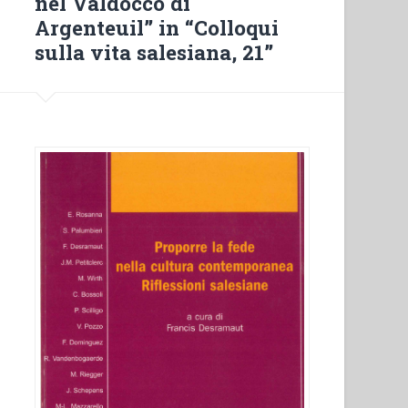
nel Valdocco di
in
Argenteuil” in “Colloqui
Italia.
sulla vita salesiana, 21”
Qualche
annotazione”
in
“Colloqui
sulla
Vita
Salesiana
21””