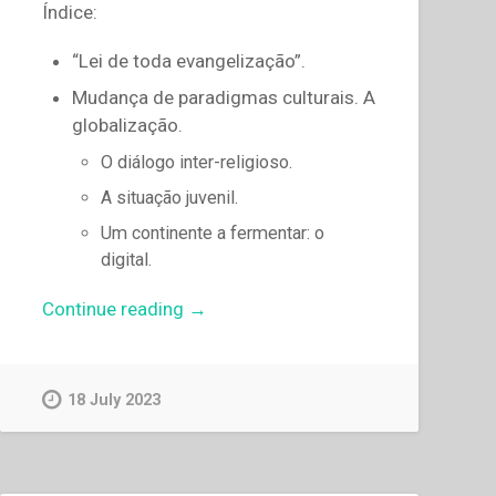
Índice:
“Lei de toda evangelização”.
Mudança de paradigmas culturais. A
globalização.
O diálogo inter-religioso.
A situação juvenil.
Um continente a fermentar: o
digital.
“Pascual
Continue reading
→
Chavez
Villanueva
–
18 July 2023
A
inculturação
do