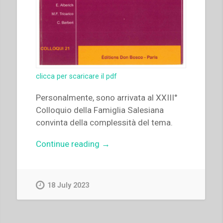
19)”
clicca per scaricare il pdf
Personalmente, sono arrivata al XXIII°
Colloquio della Famiglia Salesiana
convinta della complessità del tema.
“Carla
Continue reading
→
Barberi
–
“Conclusioni”
18 July 2023
in
“Colloqui
sulla