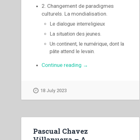
2. Changement de paradigmes
culturels. La mondialisation.
Le dialogue interreligieux
La situation des jeunes.
Un continent, le numérique, dont la
pâte attend le levain.
“Pascual
Continue reading
→
Chavez
Villanueva
–
18 July 2023
L’insertion
du
charisme
salésien
dans
Pascual Chavez
la
Villanueva – A