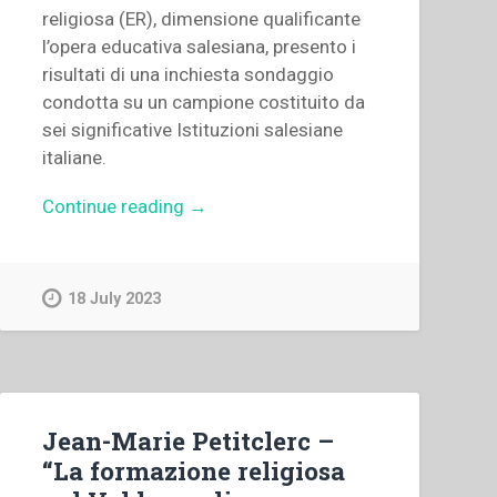
religiosa (ER), dimensione qualificante
l’opera educativa salesiana, presento i
risultati di una inchiesta sondaggio
condotta su un campione costituito da
sei significative Istituzioni salesiane
italiane.
“Maria
Continue reading
→
Luisa
Mazzarello
–
18 July 2023
“Sondaggio
sull’educazione
religiosa
in
alcune
Jean-Marie Petitclerc –
istituzioni
“La formazione religiosa
salesiane