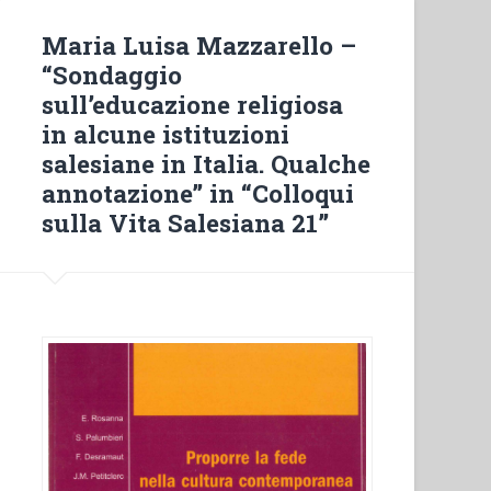
carisma
salesiano
Maria Luisa Mazzarello –
«Assim,
“Sondaggio
livre
sull’educazione religiosa
em
in alcune istituzioni
relaçãp
salesiane in Italia. Qualche
a
annotazione” in “Colloqui
todos,
sulla Vita Salesiana 21”
eu
me
tornei
escravo
de
todos,
a
fim
de
ganhar