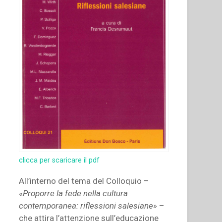
o
maior
número
possível»
(1
Cor
9,19)”
clicca per scaricare il pdf
All’interno del tema del Colloquio –
«
Proporre la fede nella cultura
contemporanea: riflessioni salesiane»
–
che attira l’attenzione sull’educazione