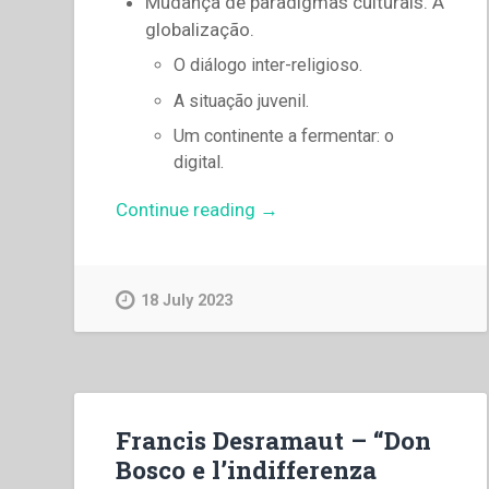
Mudança de paradigmas culturais. A
globalização.
O diálogo inter-religioso.
A situação juvenil.
Um continente a fermentar: o
digital.
“Pascual
Continue reading
→
Chavez
Villanueva
–
18 July 2023
A
inculturação
do
carisma
salesiano
Francis Desramaut – “Don
«Assim,
Bosco e l’indifferenza
livre