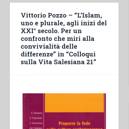
Vita
Salesiana
Vittorio Pozzo – “L’Islam,
21””
uno e plurale, agli inizi del
XXI° secolo. Per un
confronto che miri alla
convivialità delle
differenze” in “Colloqui
sulla Vita Salesiana 21”