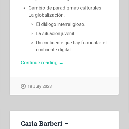
Cambio de paradigmas culturales.
La globalización.
El diálogo interreligioso.
La situación juvenil.
Un continente que hay fermentar, el
continente digital.
“Pascual
Continue reading
→
Chavez
Villanueva
–
18 July 2023
La
inculturación
del
carisma
salesiano
Carla Barberi –
«Siendo