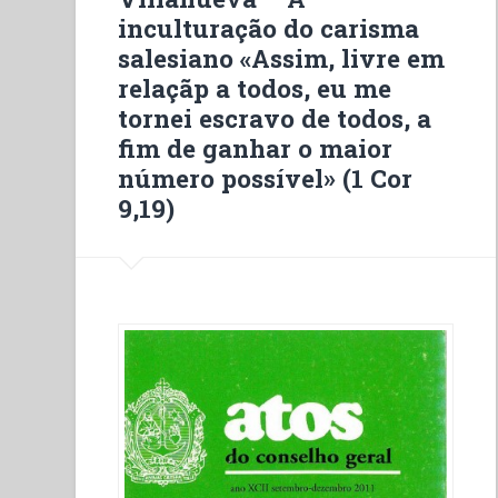
culture
inculturação do carisma
«Oui
salesiano «Assim, livre em
libre
relaçãp a todos, eu me
à
tornei escravo de todos, a
l’égard
fim de ganhar o maior
de
número possível» (1 Cor
tous,
9,19)
je
me
suis
fait
l’esclave
de
tous
pour
en
gagner
le