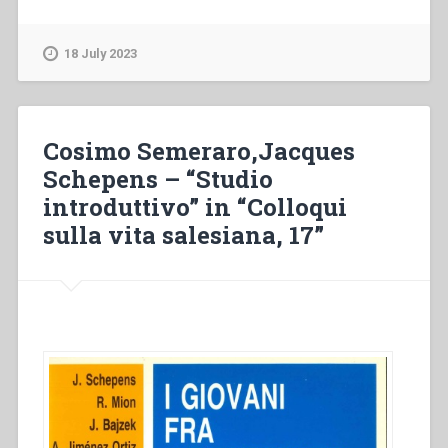
Mion
–
“Indifferenza
18 July 2023
religiosa
dei
giovani
nella
Cosimo Semeraro,Jacques
cultura
Schepens – “Studio
del
introduttivo” in “Colloqui
post-
moderno.
sulla vita salesiana, 17”
Un
approccio
socio-
culturale”
in
“Colloqui
sulla
vita
salesiana,
17””