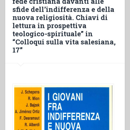
fede cristiana davanti alle
“Colloqui
sfide dell’indifferenza e della
sulla
vita
nuova religiosità. Chiavi di
salesiana,
lettura in prospettiva
17””
teologico-spirituale” in
“Colloqui sulla vita salesiana,
17”