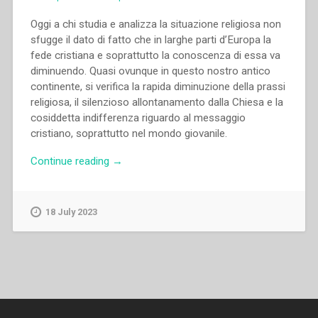
Oggi a chi studia e analizza la situazione religiosa non
sfugge il dato di fatto che in larghe parti d’Europa la
fede cristiana e soprattutto la conoscenza di essa va
diminuendo. Quasi ovunque in questo nostro antico
continente, si verifica la rapida diminuzione della prassi
religiosa, il silenzioso allontanamento dalla Chiesa e la
cosiddetta indifferenza riguardo al messaggio
cristiano, soprattutto nel mondo giovanile.
“Cosimo
Continue reading
→
Semeraro,Jacques
Schepens
–
18 July 2023
“Studio
introduttivo”
in
“Colloqui
sulla
vita
salesiana,