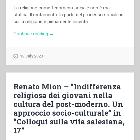
La religione come fenomeno sociale non è mai
statica. Il mutamento fa parte del processo sociale in
cui la religione è pienamente inserita.
“Joze
Continue reading
→
Bajzek
–
“Sociologia
18 July 2023
e
nuovi
movimenti
religiosi”
Renato Mion – “Indifferenza
in
religiosa dei giovani nella
“Colloqui
cultura del post-moderno. Un
sulla
vita
approccio socio-culturale” in
salesiana,
“Colloqui sulla vita salesiana,
17””
17”