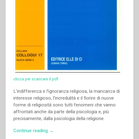
clicca per scaricare il pdf
L’indifferenza e l’ignoranza religiosa, la mancanza di
interesse religioso, l’incredulità e il fiorire di nuove
forme di religiosità sono tutti fenomeni che vanno
affrontati anche da parte della psicologia e, più
precisamente, dalla psicologia della religione.
“Jacques
Continue reading
→
Schepens