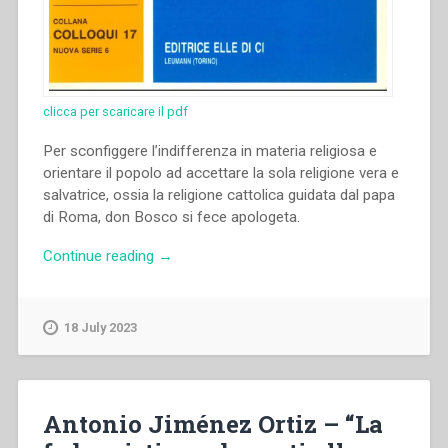
clicca per scaricare il pdf
Per sconfiggere l’indifferenza in materia religiosa e
orientare il popolo ad accettare la sola religione vera e
salvatrice, ossia la religione cattolica guidata dal papa
di Roma, don Bosco si fece apologeta.
“Francis
Continue reading
→
Desramaut
–
“Don
18 July 2023
Bosco
e
l’indifferenza
religiosa”
Antonio Jiménez Ortiz – “La
in