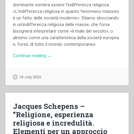
dominante sembra essere l’indifferenza religiosa:
«L’indifferenza religiosa in quanto fenomeno massivo
è un fatto delle società moderne». Stiamo sboccando
in un’indifferenza religiosa delle masse, che forse
bisognerà interpretare come «il male del secolo», o
almeno come una caratteristica della società europea
e, forse, di tutto il mondo contemporaneo.
“Antonio
Continue reading
→
Jiménez
Ortiz
–
18 July 2023
“La
fede
cristiana
davanti
Jacques Schepens –
alle
“Religione, esperienza
sfide
religiosa e incredulità.
dell’indifferenza
e
Elementi per un approccio