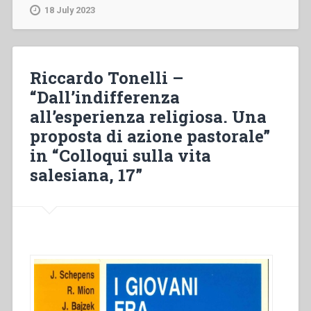
“Tentativo
18 July 2023
di
sintesi”
in
“Colloqui
Riccardo Tonelli –
sulla
“Dall’indifferenza
vita
all’esperienza religiosa. Una
salesiana,
17””
proposta di azione pastorale”
in “Colloqui sulla vita
salesiana, 17”