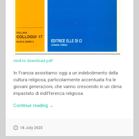
click to download pdf
In Francia assistiamo oggi a un indebolimento della
cultura religiosa, particolarmente accentuata fra le
giovani generazioni, che vanno crescendo in un clima
impastato di indifferenza religiosa.
“Jean-
Continue reading
→
Marie
Petitclerc
–
18 July 2023
“Di