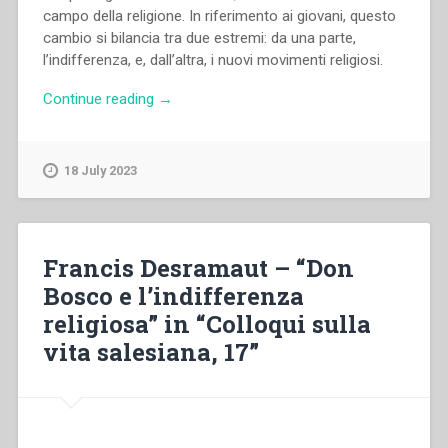
campo della religione. In riferimento ai giovani, questo
cambio si bilancia tra due estremi: da una parte,
l’indifferenza, e, dall’altra, i nuovi movimenti religiosi.
“Ramón
Continue reading
→
Alberdi
–
“La
18 July 2023
«Nuova
religiosità»
dei
giovani
Francis Desramaut – “Don
salesiani
Bosco e l’indifferenza
spagnoli
religiosa” in “Colloqui sulla
(1965-
1980)”
vita salesiana, 17”
in
“Colloqui
sulla
vita