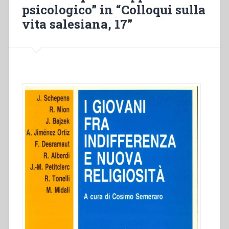
della
psicologico” in “Colloqui sulla
nuova
vita salesiana, 17”
religiosità.
Chiavi
di
lettura
in
prospettiva
teologico-
spirituale”
in
“Colloqui
sulla
vita
salesiana,
17””