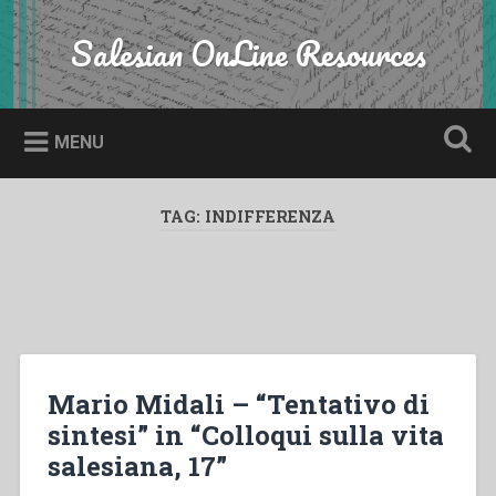
Skip
to
Salesian OnLine Resources
Search
content
MENU
TAG:
INDIFFERENZA
Mario Midali – “Tentativo di
sintesi” in “Colloqui sulla vita
salesiana, 17”