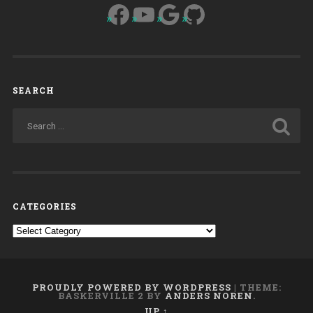
Facebook
YouTube
Google
GitHub
17””
SEARCH
CATEGORIES
Categories
PROUDLY POWERED BY WORDPRESS
|
THEME:
BASKERVILLE 2 BY
ANDERS NOREN
.
UP ↑