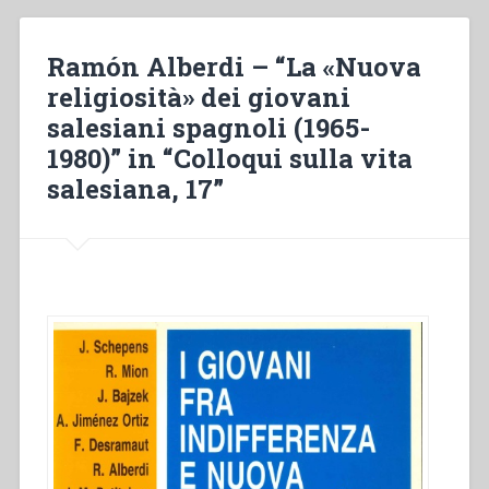
fronte
all’indifferenza
religiosa
Ramón Alberdi – “La «Nuova
dei
religiosità» dei giovani
giovani
salesiani spagnoli (1965-
d’oggi”
in
1980)” in “Colloqui sulla vita
“Colloqui
salesiana, 17”
sulla
vita
salesiana,
17””