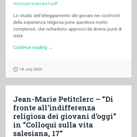
clicca per scaricare il pdf
Lo studio dell’atteggiamento dei giovani nei confronti
della esperienza religiosa pone questioni molto
complesse, che richiedono approcci da diversi punti di
vista.
“Riccardo
Continue reading
→
Tonelli
–
“Dall’indifferenza
18 July 2023
all’esperienza
religiosa.
Una
proposta
Jean-Marie Petitclerc – “Di
di
fronte all’indifferenza
azione
religiosa dei giovani d’oggi”
pastorale”
in
in “Colloqui sulla vita
“Colloqui
salesiana, 17”
sulla