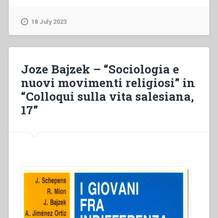
–
“Religione,
18 July 2023
esperienza
religiosa
e
incredulità.
Joze Bajzek – “Sociologia e
Elementi
nuovi movimenti religiosi” in
per
“Colloqui sulla vita salesiana,
un
approccio
17”
psicologico”
in
“Colloqui
sulla
vita
salesiana,
17””