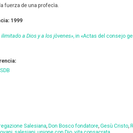
la fuerza de una profecìa.
cia: 1999
ilimitado a Dios y a los jòvenes»
, in «Actas del consejo g
rencia:
 SDB
egazione Salesiana
,
Don Bosco fondatore
,
Gesù Cristo
,
R
iovani
,
salesiani
,
unione con Dio
,
vita consacrata