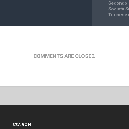
Secondo C
Società S
Torinese 
COMMENTS ARE CLOSED.
SEARCH