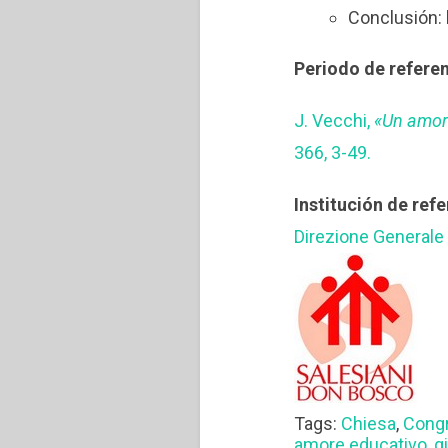
Conclusión: 
Periodo de referen
J. Vecchi,
«
Un amor 
366, 3-49.
Institución de refe
Direzione Generale
Tags:
Chiesa
,
Congr
amore educativo
,
g