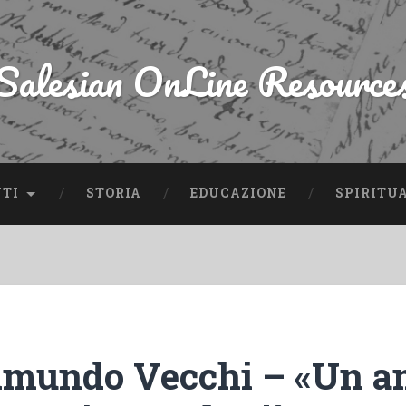
Salesian OnLine Resource
NTI
STORIA
EDUCAZIONE
SPIRITU
dmundo Vecchi – «Un a