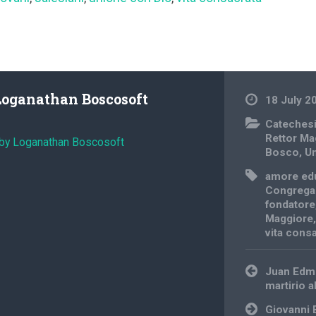
Loganathan Boscosoft
18 July 2
Cateches
Rettor Ma
 by Loganathan Boscosoft
Bosco
,
U
amore ed
Congrega
fondatore
Maggiore
vita cons
Post
Juan Edmu
navigation
martirio a
Giovanni 