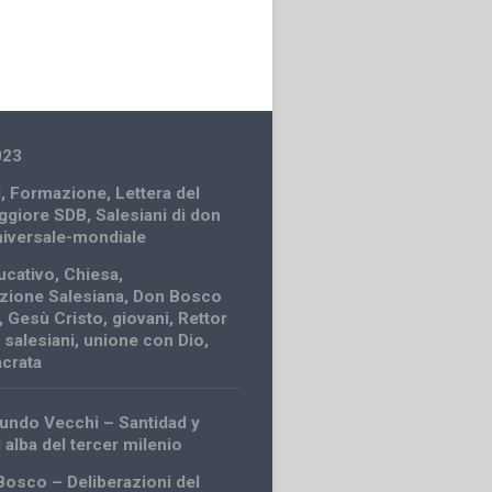
023
i
,
Formazione
,
Lettera del
ggiore SDB
,
Salesiani di don
niversale-mondiale
ucativo
,
Chiesa
,
zione Salesiana
,
Don Bosco
,
Gesù Cristo
,
giovani
,
Rettor
,
salesiani
,
unione con Dio
,
acrata
ndo Vecchi – Santidad y
l alba del tercer milenio
Bosco – Deliberazioni del