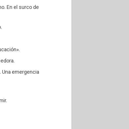
no. En el surco de
.
ucación».
edora.
z. Una emergencia
mir.