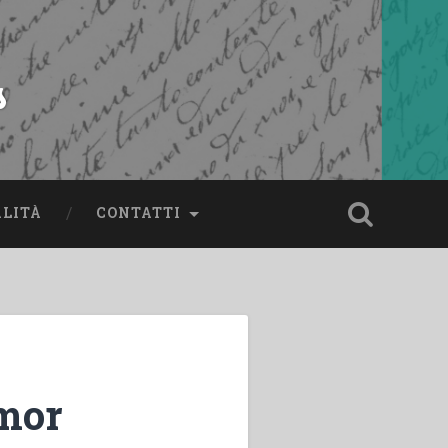
s
ALITÀ
CONTATTI
mor