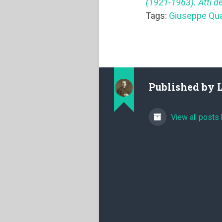
(1921-1963). Atti d
Tags:
Giuseppe Qua
Published by
View all posts