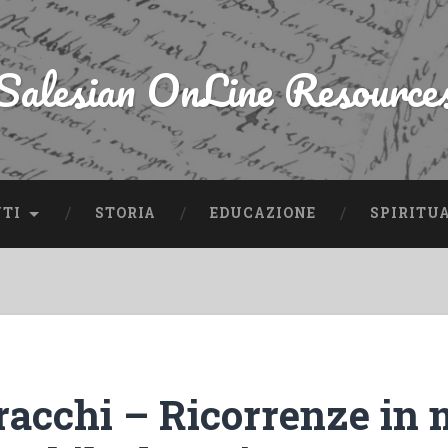
Salesian OnLine Resource
NTI
STORIA
EDUCAZIONE
SPIRITU
acchi – Ricorrenze in