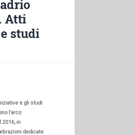
uadrio
 Atti
e studi
niziative e gli studi
no l’arco
 2016, in
lebrazioni dedicate