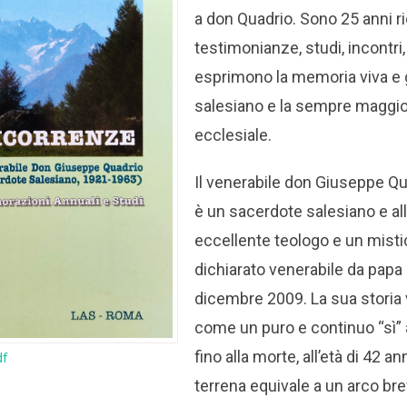
a don Quadrio. Sono 25 anni ri
testimonianze, studi, incontr
esprimono la memoria viva e 
salesiano e la sempre maggior
ecclesiale.
Il venerabile don Giuseppe Q
è un sacerdote salesiano e a
eccellente teologo e un misti
dichiarato venerabile da papa
dicembre 2009. La sua storia
come un puro e continuo “sì” a
fino alla morte, all’età di 42 a
df
terrena equivale a un arco bre