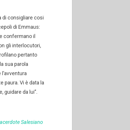
à di consigliare cosi
iscepoli di Emmaus:
rte confermano il
n gli interlocutori,
rofilano pertanto
la sua parola
 l’avventura
e paura. Vi è data la
e, guidare da lui”.
Sacerdote Salesiano