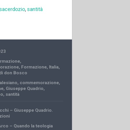
sacerdozio
,
santità
023
ormazione
,
razione
,
Formazione
,
Italia
,
 di don Bosco
alesiano
,
commemorazione
,
ne
,
Giuseppe Quadrio
,
io
,
santità
chi – Giuseppe Quadrio.
zioni
Arco – Quando la teologia