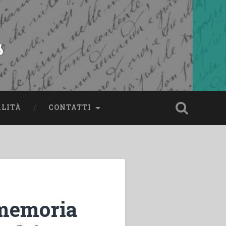
s
ALITÀ
CONTATTI
 memoria