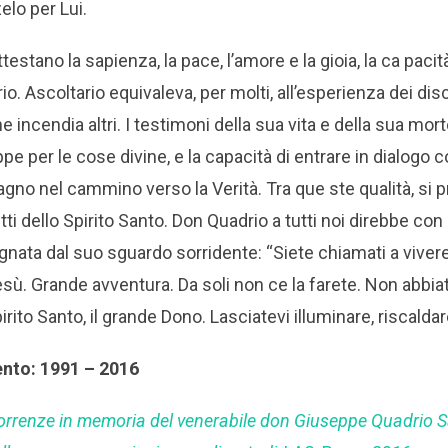
zelo per Lui.
estano la sapienza, la pace, l’amore e la gioia, la ca pacit
io. Ascoltario equivaleva, per molti, all’esperienza dei d
 incendia altri. I testimoni della sua vita e della sua mo
e per le cose divine, e la capacità di entrare in dialogo co
agno nel cammino verso la Verità. Tra que ste qualità, si p
ti dello Spirito Santo. Don Quadrio a tutti noi direbbe con 
ata dal suo sguardo sorridente: “Siete chiamati a vivere
sù. Grande avventura. Da soli non ce la farete. Non abbiat
pirito Santo, il grande Dono. Lasciatevi illuminare, riscaldar
ento: 1991 – 2016
orrenze in memoria del venerabile don Giuseppe Quadrio 