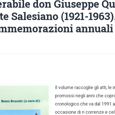
erabile don Giuseppe Q
e Salesiano (1921-1963).
ommemorazioni annuali 
Il volume raccoglie gli atti, le i
promossi negli anni che copro
cronologico che va dal 1991 al
occasione di ri correnze e ce