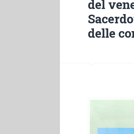
del ven
Sacerdot
delle c