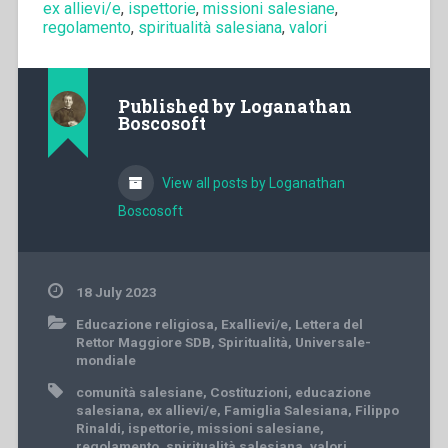
ex allievi/e
,
ispettorie
,
missioni salesiane
,
regolamento
,
spiritualità salesiana
,
valori
Published by
Loganathan
Boscosoft
View all posts by Loganathan
Boscosoft
18 July 2023
Educazione religiosa
,
Exallievi/e
,
Lettera del
Rettor Maggiore SDB
,
Spiritualità
,
Universale-
mondiale
comunità salesiane
,
Costituzioni
,
educazione
salesiana
,
ex allievi/e
,
Famiglia Salesiana
,
Filippo
Rinaldi
,
ispettorie
,
missioni salesiane
,
regolamento
,
spiritualità salesiana
,
valori