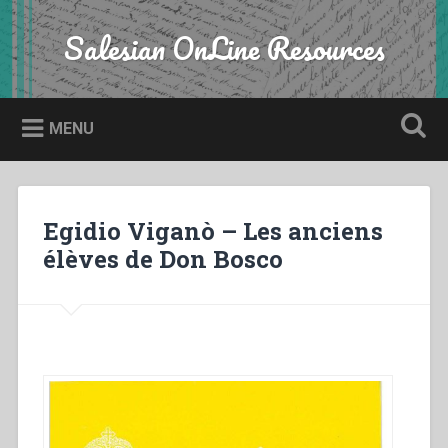
Skip
to
Salesian OnLine Resources
Search
content
MENU
Egidio Viganò – Les anciens
élèves de Don Bosco