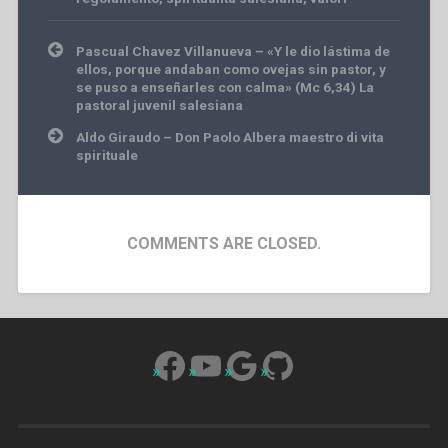
Post
Pascual Chavez Villanueva – «Y le dio lástima de
navigation
ellos, porque andaban como ovejas sin pastor, y
se puso a enseñarles con calma» (Mc 6,34) La
pastoral juvenil salesiana
Aldo Giraudo – Don Paolo Albera maestro di vita
spirituale
COMMENTS ARE CLOSED.
Facebook
YouTube
Google
GitHub