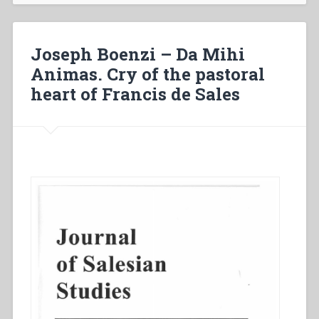
the
Congregation
–
Joseph Boenzi – Da Mihi
How
Animas. Cry of the pastoral
decentralization
heart of Francis de Sales
works
–
Towards
a
campaign
of
fidelity”