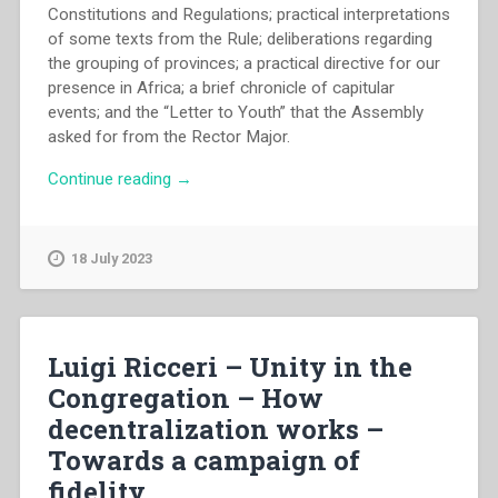
Constitutions and Regulations; practical interpretations
of some texts from the Rule; deliberations regarding
the grouping of provinces; a practical directive for our
presence in Africa; a brief chronicle of capitular
events; and the “Letter to Youth” that the Assembly
asked for from the Rector Major.
“Capitolo
Continue reading
→
Generale
dei
Salesiani
18 July 2023
di
Don
Bosco
–
Luigi Ricceri – Unity in the
Educating
Congregation – How
the
decentralization works –
young
people
Towards a campaign of
to
fidelity
the