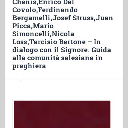
Chenis,Enrico Dal
e
Covolo,Ferdinando
il
governo
Bergamelli,Josef Struss,Juan
della
Picca,Mario
comunità
Simoncelli,Nicola
ispettoriale”
Loss,Tarcisio Bertone – In
dialogo con il Signore. Guida
alla comunità salesiana in
preghiera