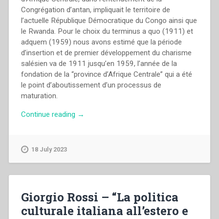
Congrégation d’antan, impliquait le territoire de
l’actuelle République Démocratique du Congo ainsi que
le Rwanda. Pour le choix du terminus a quo (1911) et
adquem (1959) nous avons estimé que la période
d’insertion et de premier développement du charisme
salésien va de 1911 jusqu’en 1959, l’année de la
fondation de la “province d’Afrique Centrale” qui a été
le point d’aboutissement d’un processus de
maturation.
“Marcel
Continue reading
→
Verhulst
–
“Insertion
18 July 2023
et
premier
développement
du
Giorgio Rossi – “La politica
charisme
culturale italiana all’estero e
salésien