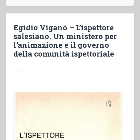
“Le
scuole
salesiane
tra
Egidio Viganò – L’ispettore
le
salesiano. Un ministero per
due
l’animazione e il governo
guerre
mondiali
della comunità ispettoriale
come
risposta
ai
bisogni
del
popolo
in
un
periodo
di
significativi
cambiamenti
sociali