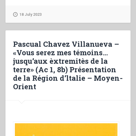
good
–
of
Biografie
the
18 July 2023
dei
community
Salesiani
–
defunti
Confreres
negli
and
Pascual Chavez Villanueva –
anni
Superiors
«Vous serez mes témoins…
1883
in
jusqu’aux èxtremitès de la
e
communion
1884”
–
terre» (Ac 1, 8b) Présentation
The
de la Région d’ltalie – Moyen-
Superior,
Orient
creator
of
unity
in
the
Congregatlon
–
The