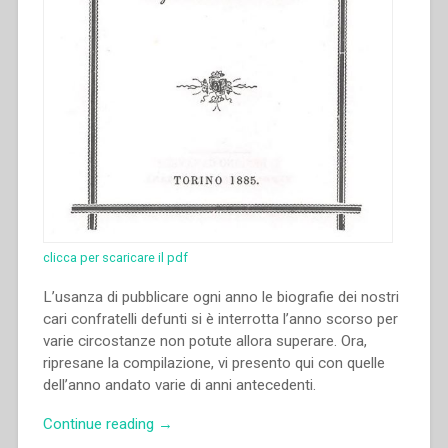
the
service
of
the
Congregation
–
Love
of
the
confreres,
the
first
clicca per scaricare il pdf
duty
of
L’usanza di pubblicare ogni anno le biografie dei nostri
the
cari confratelli defunti si è interrotta l’anno scorso per
Superior
varie circostanze non potute allora supe­rare. Ora,
–
ripresane la compilazione, vi presento qui con quelle
To
dell’anno andato varie di anni antecedenti.
serve
“Giovanni
Continue reading
→
the
Bosco