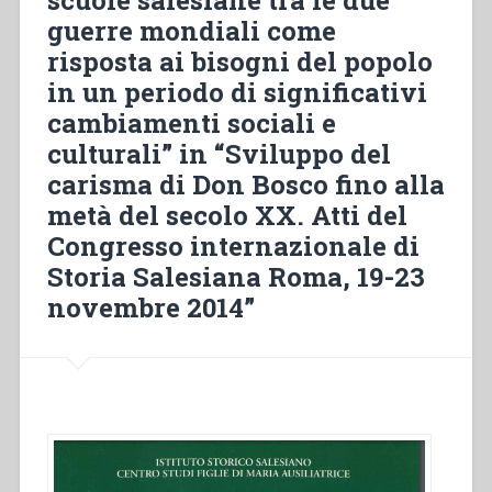
guerre mondiali come
della
“patria”:
risposta ai bisogni del popolo
i
in un periodo di significativi
salesiani
cambiamenti sociali e
in
Argentina
culturali” in “Sviluppo del
e
carisma di Don Bosco fino alla
in
metà del secolo XX. Atti del
Medio
Congresso internazionale di
Oriente”
in
Storia Salesiana Roma, 19-23
“Sviluppo
novembre 2014”
del
carisma
di
Don
Bosco
fino
alla
metà