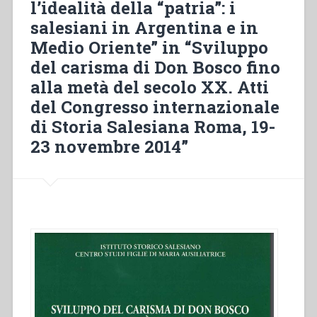
l’idealità della “patria”: i
en
Afrique
salesiani in Argentina e in
centrale
Medio Oriente” in “Sviluppo
(1911-
del carisma di Don Bosco fino
1959)”
in
alla metà del secolo XX. Atti
“Sviluppo
del Congresso internazionale
del
di Storia Salesiana Roma, 19-
carisma
23 novembre 2014”
di
Don
Bosco
fino
alla
metà
del
secolo
XX.
Atti
del
Congresso