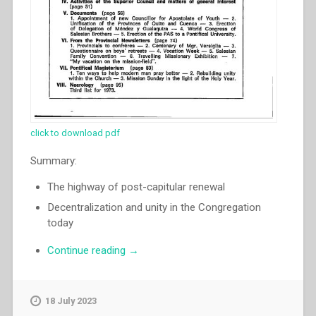
click to download pdf
Summary:
The highway of post-capitular renewal
Decentralization and unity in the Congregation
today
“Luigi
Continue reading
→
Ricceri
–
Unity
18 July 2023
in