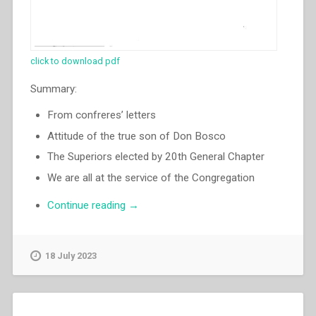
click to download pdf
Summary:
From confreres’ letters
Attitude of the true son of Don Bosco
The Superiors elected by 20th General Chapter
We are all at the service of the Congregation
“Luigi
Continue reading
→
Ricceri
–
From
18 July 2023
confreres’
letters
–
Attitude