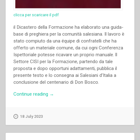
clicca per scaricare il pdf
il Dicastero della Formazione ha elaborato una guida-
base di preghiera per la comunità salesiana. Il lavoro è
stato compiuto da una équipe di confratelli che ha
offerto un materiale comune, da cui ogni Conferenza
Ispettoriale potesse ricavare un proprio manuale. ll
Settore CISI per la Formazione, partendo da tale
proposta e dopo opportuni adattamenti, pubblica il
presente testo e lo consegna ai Salesiani d’Italia a
conclusione del centenario di Don Bosco.
“Armando
Continue reading
→
Cuva,Carlo
Chenis,Enrico
Dal
18 July 2023
Covolo,Ferdinando
Bergamelli,Josef
Struss,Juan