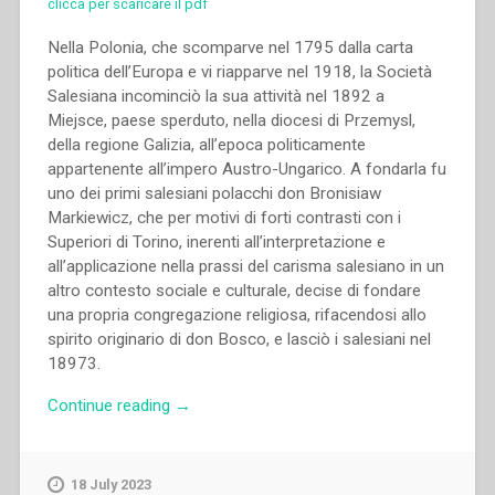
clicca per scaricare il pdf
Nella Polonia, che scomparve nel 1795 dalla carta
politica dell’Europa e vi riapparve nel 1918, la Società
Salesiana incominciò la sua attività nel 1892 a
Miejsce, paese sperduto, nella diocesi di Przemysl,
della regione Galizia, all’epoca politicamente
appartenente all’impero Austro-Ungarico. A fondarla fu
uno dei primi salesiani polacchi don Bronisiaw
Markiewicz, che per motivi di forti contrasti con i
Superiori di Torino, inerenti all’interpretazione e
all’applicazione nella prassi del carisma salesiano in un
altro contesto sociale e culturale, decise di fondare
una propria congregazione religiosa, rifacendosi allo
spirito originario di don Bosco, e lasciò i salesiani nel
18973.
“Waldemar
Continue reading
→
Witold
Żurek
–
18 July 2023