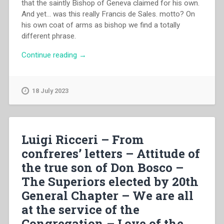
that the saintly Bishop of Geneva claimed for his own.
And yet… was this really Francis de Sales. motto? On
his own coat of arms as bishop we find a totally
different phrase.
“Joseph
Continue reading
→
Boenzi
–
Da
18 July 2023
Mihi
Animas.
Cry
of
Luigi Ricceri – From
the
confreres’ letters – Attitude of
pastoral
the true son of Don Bosco –
heart
of
The Superiors elected by 20th
Francis
General Chapter – We are all
de
at the service of the
Sales”
Congregation – Love of the