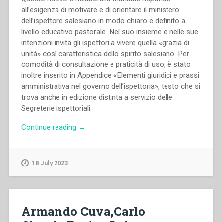
Storia
all’esigenza di motivare e di orientare il ministero
Salesiana
dell’ispettore salesiano in modo chiaro e definito a
Roma,
livello educativo pastorale. Nel suo insieme e nelle sue
19-
intenzioni invita gli ispettori a vivere quella «grazia di
23
unità» così caratteristica dello spirito salesiano. Per
novembre
comodità di consultazione e praticità di uso, è stato
2014””
inoltre inserito in Appendice «Elementi giuridici e prassi
amministrativa nel governo dell’ispettoria», testo che si
trova anche in edizione distinta a servizio delle
Segreterie ispettoriali.
“Egidio
Continue reading
→
Viganò
–
L’ispettore
18 July 2023
salesiano.
Un
ministero
per
Armando Cuva,Carlo
l’animazione