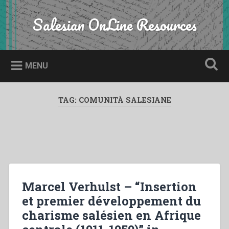
Skip
to
Salesian OnLine Resources
Search
content
MENU
TAG:
COMUNITÀ SALESIANE
Marcel Verhulst – “Insertion
et premier développement du
charisme salésien en Afrique