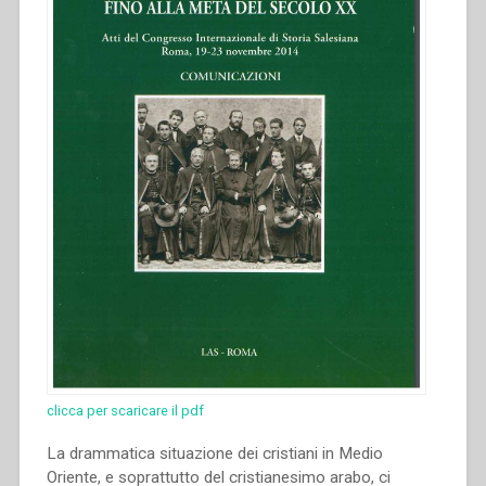
internazionale
di
Storia
Salesiana
Roma,
19-
23
novembre
2014””
clicca per scaricare il pdf
La drammatica situazione dei cristiani in Medio
Oriente, e soprattutto del cristianesimo arabo, ci