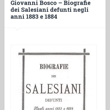
Giovanni Bosco – Biografie
of
dei Salesiani defunti negli
the
anni 1883 e 1884
true
son
of
Don
Bosco
–
The
Superiors
elected
by
20th
General
Chapter
–
We
are
all
at