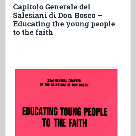
Picca,Mario
Capitolo Generale dei
Simoncelli,Nicola
Salesiani di Don Bosco –
Loss,Tarcisio
Educating the young people
Bertone
–
to the faith
In
dialogo
con
il
Signore.
Guida
alla
comunità
salesiana
in
preghiera”