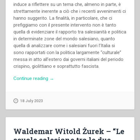
induce a riflettere su un tema che, almeno in parte, è
strettamente inerente a ciò che i recenti avvenimenti ci
hanno suggerito. La finalità, in particolare, che ci
prefiggiamo con il presente intervento non è tanto
quella di evidenziare il rapporto tra salesianità e politica
in determinate zone del mondo salesiano, quanto
quella di analizzare come i salesiani fuori l’Italia si
sono rapportati con la politica largamente “culturale”
messa in atto all’estero dai governi italiani del periodo
crispino, giolittiano e soprattutto fascista.
“Giorgio
Continue reading
→
Rossi
–
“La
18 July 2023
politica
culturale
italiana
all’estero
Waldemar Witold Żurek – “Le
e
scuole salesiane tra le due
l’idealità