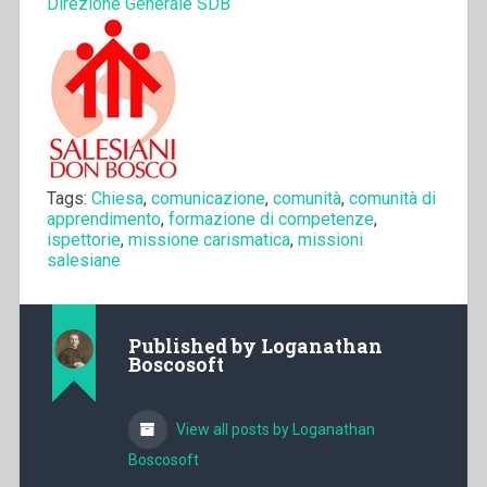
Direzione Generale SDB
Tags:
Chiesa
,
comunicazione
,
comunità
,
comunità di
apprendimento
,
formazione di competenze
,
ispettorie
,
missione carismatica
,
missioni
salesiane
Published by
Loganathan
Boscosoft
View all posts by Loganathan
Boscosoft