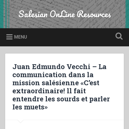
Skip
to
Salesian OnLine Resources
Search
content
MENU
Juan Edmundo Vecchi – La
communication dans la
mission salésienne «C’est
extraordinaire! ll fait
entendre les sourds et parler
Ies muets»