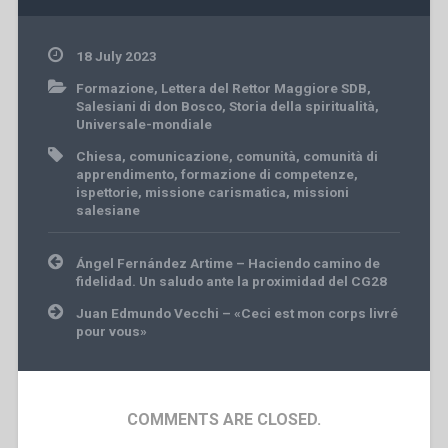
18 July 2023
Formazione
,
Lettera del Rettor Maggiore SDB
,
Salesiani di don Bosco
,
Storia della spiritualità
,
Universale-mondiale
Chiesa
,
comunicazione
,
comunità
,
comunità di
apprendimento
,
formazione di competenze
,
ispettorie
,
missione carismatica
,
missioni
salesiane
Post
Ángel Fernández Artime – Haciendo camino de
navigation
fidelidad. Un saludo ante la proximidad del CG28
Juan Edmundo Vecchi – «Ceci est mon corps livré
pour vous»
COMMENTS ARE CLOSED.