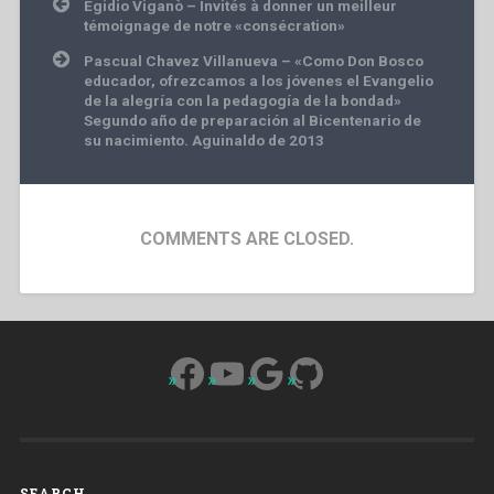
Post
Egidio Viganò – Invités à donner un meilleur
navigation
témoignage de notre «consécration»
Pascual Chavez Villanueva – «Como Don Bosco
educador, ofrezcamos a los jóvenes el Evangelio
de la alegría con la pedagogía de la bondad»
Segundo año de preparación al Bicentenario de
su nacimiento. Aguinaldo de 2013
COMMENTS ARE CLOSED.
Facebook
YouTube
Google
GitHub
SEARCH