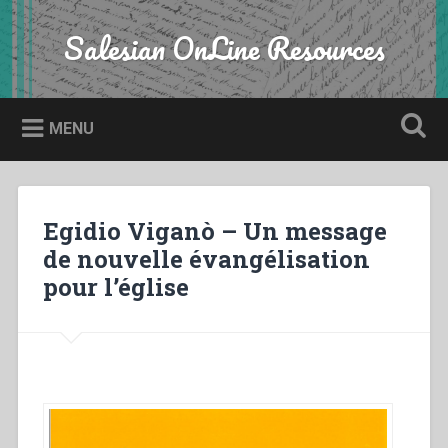
Skip
to
Salesian OnLine Resources
Search
content
MENU
Egidio Viganò – Un message
de nouvelle évangélisation
pour l’église