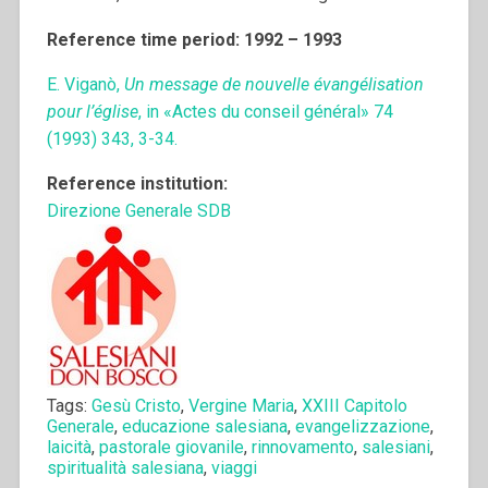
Reference time period: 1992 – 1993
E. Viganò,
Un message de nouvelle évangélisation
pour l’église
, in «Actes du conseil général» 74
(1993) 343, 3-34.
Reference institution:
Direzione Generale SDB
Tags:
Gesù Cristo
,
Vergine Maria
,
XXIII Capitolo
Generale
,
educazione salesiana
,
evangelizzazione
,
laicità
,
pastorale giovanile
,
rinnovamento
,
salesiani
,
spiritualità salesiana
,
viaggi