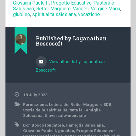
Giovanni Paolo II
,
Progetto Educativo-Pastorale
Salesiano
,
Rettor Maggiore
,
Vangeli
,
Vergine Maria
,
giubileo
,
spiritualità salesiana
,
vocazione
Published by
Loganathan
Boscosoft
View all posts by Loganathan
Boscosoft
18 July 2023
Formazione
,
Lettera del Rettor Maggiore SDB
,
Storia della spiritualità
,
tutta la Famiglia
Salesiana
,
Universale-mondiale
Don Bosco fondatore
,
Famiglia Salesiana
,
Giovanni Paolo II
,
giubileo
,
Progetto Educativo-
Pastorale Salesiano
,
Rettor Maggiore
,
spiritualità