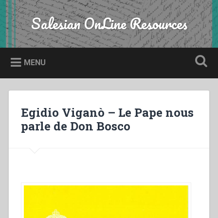
Skip
to
Salesian OnLine Resources
Search
content
MENU
Egidio Viganò – Le Pape nous
parle de Don Bosco