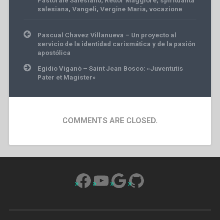
salesiana
,
Vangeli
,
Vergine Maria
,
vocazione
Post
Pascual Chavez Villanueva – Un proyecto al
navigation
servicio de la identidad carismática y de la pasión
apostólica
Egidio Viganò – Saint Jean Bosco: «Juventutis
Pater et Magister»
COMMENTS ARE CLOSED.
Facebook
YouTube
Google
GitHub