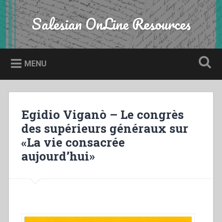
Skip
to
Salesian OnLine Resources
Search
content
MENU
Egidio Viganò – Le congrès
des supérieurs généraux sur
«La vie consacrée
aujourd’hui»