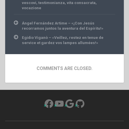
vescovi
,
testimonianza
,
vita consacrata
,
vocazione
Post
Ángel Fernández Artime – «¡Con Jesús
navigation
recorramos juntos la aventura del Espíritu!»
Egidio Viganò – «Veillez, restez en tenue de
service et gardez vos lampes allumées!»
COMMENTS ARE CLOSED.
Facebook
YouTube
Google
GitHub