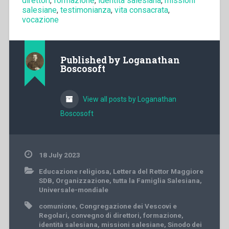
direttori
,
formazione
,
identità salesiana
,
missioni
salesiane
,
testimonianza
,
vita consacrata
,
vocazione
Published by
Loganathan
Boscosoft
View all posts by Loganathan
Boscosoft
18 July 2023
Educazione religiosa
,
Lettera del Rettor Maggiore
SDB
,
Organizzazione
,
tutta la Famiglia Salesiana
,
Universale-mondiale
comunione
,
Congregazione dei Vescovi e
Regolari
,
convegno di direttori
,
formazione
,
identità salesiana
,
missioni salesiane
,
Sinodo dei