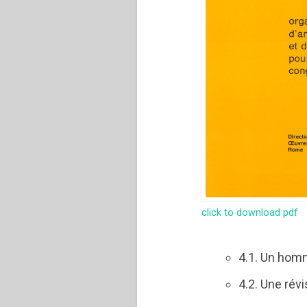
click to download pdf
4.1. Un hom
4.2. Une révi