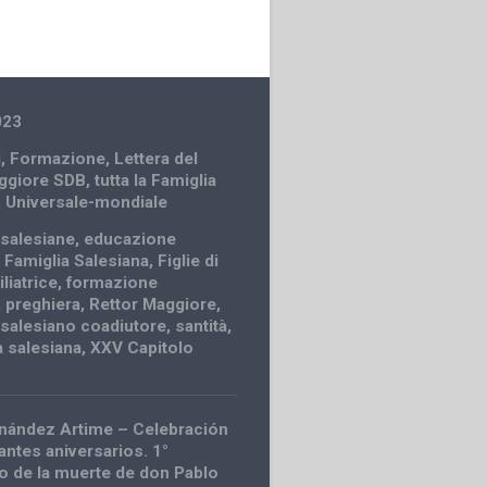
023
i
,
Formazione
,
Lettera del
ggiore SDB
,
tutta la Famiglia
,
Universale-mondiale
salesiane
,
educazione
,
Famiglia Salesiana
,
Figlie di
liatrice
,
formazione
,
preghiera
,
Rettor Maggiore
,
,
salesiano coadiutore
,
santità
,
tà salesiana
,
XXV Capitolo
nández Artime – Celebración
antes aniversarios. 1°
o de la muerte de don Pablo