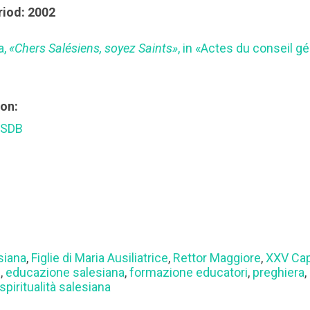
riod: 2002
a,
«Chers Salésiens, soyez Saints»
, in «Actes du conseil g
ion:
 SDB
siana
,
Figlie di Maria Ausiliatrice
,
Rettor Maggiore
,
XXV Cap
e
,
educazione salesiana
,
formazione educatori
,
preghiera
,
spiritualità salesiana