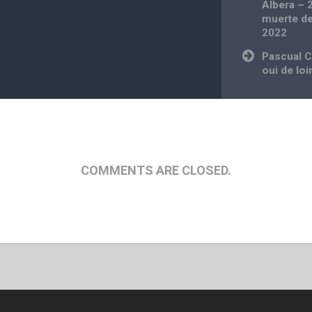
Albera – 
muerte de
2022
Pascual C
oui de loi
COMMENTS ARE CLOSED.