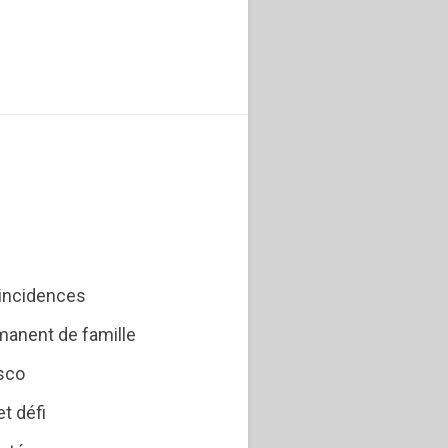
incidences
rmanent de famille
osco
et défi