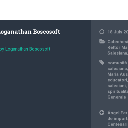
Loganathan Boscosoft
18 July 2
Cateches
Rettor Ma
 by Loganathan Boscosoft
Salesiana
comunità 
salesiana
Maria Ausi
educatori
salesiani
spirituali
Generale
Post
Ángel Fer
navigation
de import
Centenari