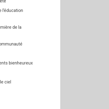
teté
e l’éducation
umière de la
a communauté
écents bienheureux
e ciel