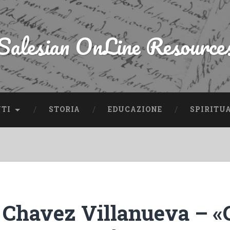
Salesian OnLine Resource
NTI
STORIA
EDUCAZIONE
SPIRITU
 Chavez Villanueva – «