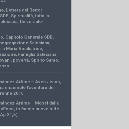
023
ne
,
Lettera del Rettor
 SDB
,
Spiritualità
,
tutta la
Salesiana
,
Universale-
io
,
Capitolo Generale SDB
,
ongregazione Salesiana
,
 a Maria Ausiliatrice
,
zazione
,
Famiglia Salesiana
,
iovani
,
povertà
,
Spirito Santo
,
anza
nández Artime – Avec Jésus,
s ensemble l’aventure de
Étrenne 2016
nández Artime – Mossi dalla
 «Ecco, io faccio nuove tutte
(Ap 21,5)