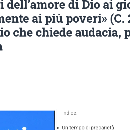
i dell’amore di Dio ai gi
ente ai più poveri» (C.
io che chiede audacia, 
à
Indice:
Un tempo di precarietà