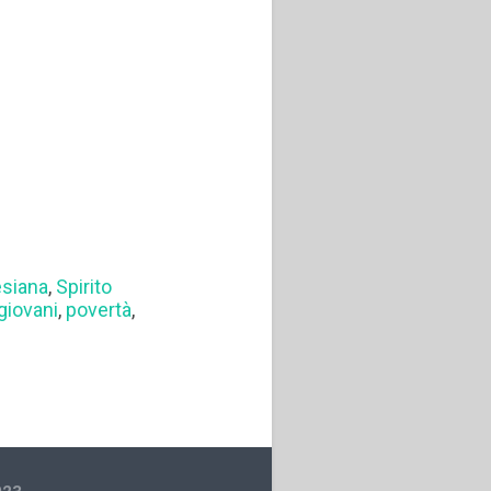
esiana
,
Spirito
giovani
,
povertà
,