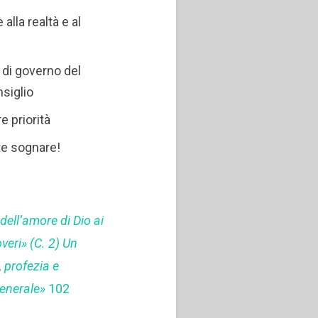
lla realtà e al
 di governo del
siglio
e priorità
te sognare!
0
dell’amore di Dio ai
veri» (C. 2) Un
 profezia e
Generale»
102