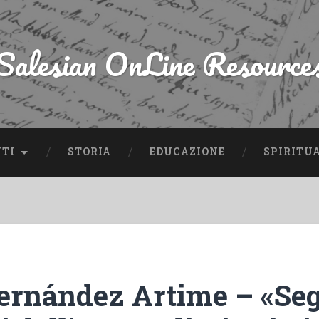
Salesian OnLine Resource
NTI
STORIA
EDUCAZIONE
SPIRITU
ernández Artime – «Seg