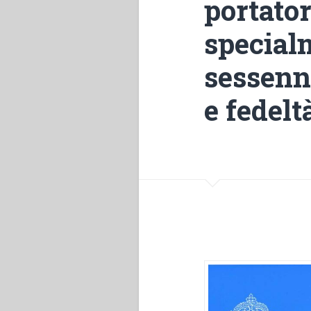
portator
specialm
sessenn
e fedelt