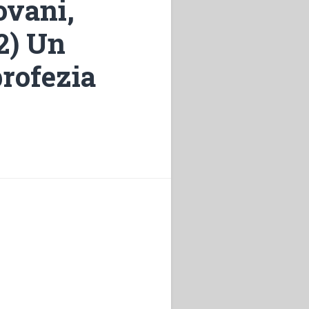
ovani,
 2) Un
profezia