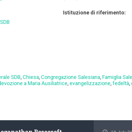
Istituzione di riferimento:
 SDB
erale SDB
,
Chiesa
,
Congregazione Salesiana
,
Famiglia Sal
devozione a Maria Ausiliatrice
,
evangelizzazione
,
fedeltà
,
Loganathan Boscosoft