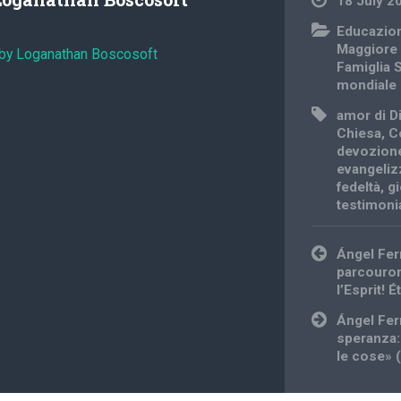
18 July 2
Educazio
Maggiore
 by Loganathan Boscosoft
Famiglia 
mondiale
amor di D
Chiesa
,
C
devozione
evangeliz
fedeltà
,
g
testimoni
Post
Ángel Fer
navigation
parcouron
l’Esprit! 
Ángel Fer
speranza:
le cose» 