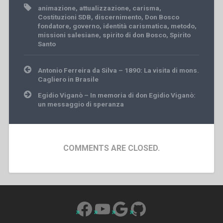
animazione
,
attualizzazione
,
carisma
,
Costituzioni SDB
,
discernimento
,
Don Bosco
fondatore
,
governo
,
identità carismatica
,
metodo
,
missioni salesiane
,
spirito di don Bosco
,
Spirito
Santo
Post
Antonio Ferreira da Silva – 1890: La visita di mons.
navigation
Cagliero in Brasile
Egidio Viganò – In memoria di don Egidio Viganò:
un messaggio di speranza
COMMENTS ARE CLOSED.
Facebook
YouTube
Google
GitHub