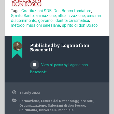
Tags:
Costituzioni SDB
,
Don Bosco fondatore
,
Spirito Santo
,
animazione
,
attualizzazione
,
carisma
,
discernimento
,
governo
,
identità carismatica
,
metodo
,
missioni salesiane
,
spirito di don Bosco
Published by
Loganathan
Boscosoft
View all posts by Loganathan
Boscosoft
18 July 2023
Formazione
,
Lettera del Rettor Maggiore SDB
,
Organizzazione
,
Salesiani di don Bosco
,
Spiritualità
,
Universale-mondiale