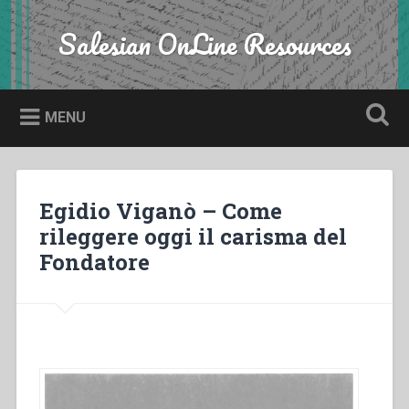
Skip
to
Salesian OnLine Resources
Search
content
MENU
Egidio Viganò – Come
rileggere oggi il carisma del
Fondatore