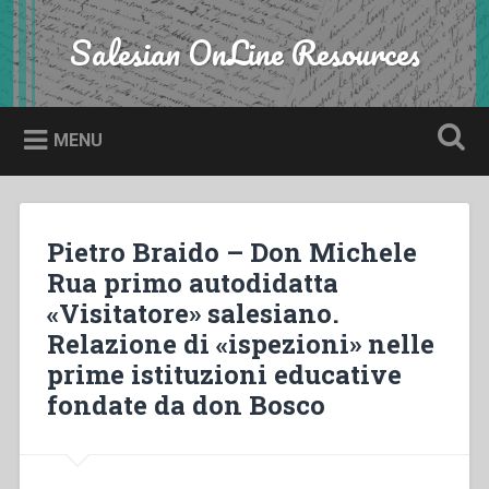
Skip
to
Salesian OnLine Resources
Search
content
MENU
Pietro Braido – Don Michele
Rua primo autodidatta
«Visitatore» salesiano.
Relazione di «ispezioni» nelle
prime istituzioni educative
fondate da don Bosco