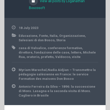
View all posts by Loganathan
Boscosoft
18 July 2023
Educazione
,
Fonte
,
Italia
,
Organizzazione
,
Salesiani di don Bosco
,
Storia
casa di Valsalice
,
conferenze formative
,
direttore
,
fondazione delle case
,
lettere
,
Michele
Rua
,
oratorio
,
prefetto
,
Valdocco
,
visite
Post
Myriam Marechal,Nadia Aidjian – Transmettre la
navigation
pédagogie salésienne en France: le service
Formation des maisons Don Bosco
Antonio Ferreira da Silva – 1896: la successione
di Mons. Lasagna e la seconda visita di Mons.
Cagliero in Brasile