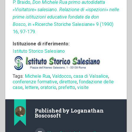
P. Braido,
Don Michele Rua primo autodidatta
«Visitatore» salesiano. Relazione di «ispezioni» nelle
prime istituzioni educative fondate da don
Bosco
, in «Ricerche Storiche Salesiane» 9 (1990)
16, 97-179.
Istituzione di riferimento:
Istituto Storico Salesiano
Tags:
Michele Rua
,
Valdocco
,
casa di Valsalice
,
conferenze formative
,
direttore
,
fondazione delle
case
,
lettere
,
oratorio
,
prefetto
,
visite
Published by
Loganathan
Boscosoft