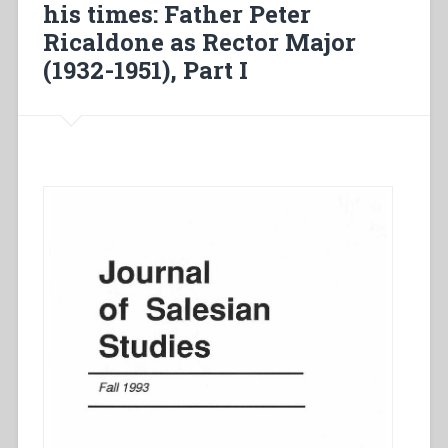
his times: Father Peter
(1863-
Ricaldone as Rector Major
1864)”
(1932-1951), Part I