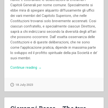
Capitoli Generali per nome comune. Specialmente si
ebbe mira di spiegare alquanto diffusamente gli uffici
dei varii membri del Capitolo Superiore, che nelle
Costituzioni trovansi solo brevemente accennati. Cosi
ciascun confratello, e specialmente ciascun Direttore,
saprà a chi indirizzarsi secondo la diversità degli affari
che possono occorrere. Dall’ esatta osservanza delle
Costituzioni e di queste deliberazioni, che ne sono
come l’applicazione pratica, dipende in massima parte
lo sviluppo ed il profitto spirituale della pia Società e de’
suoi membri.
“Capitolo
Continue reading
→
Generale
II
–
18 July 2023
Deliberazioni
del
Secondo
Capitolo