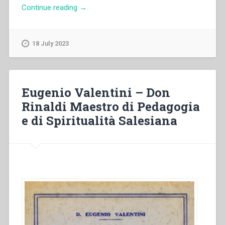
“María
Continue reading
→
Andrea
Nicoletti
–
18 July 2023
“Le
complicate
missioni
della
Eugenio Valentini – Don
Patagonia
Rinaldi Maestro di Pedagogia
da
e di Spiritualità Salesiana
don
Bosco
a
don
Rua:
situazione
iniziale,
sviluppi,
bilancio”,
in