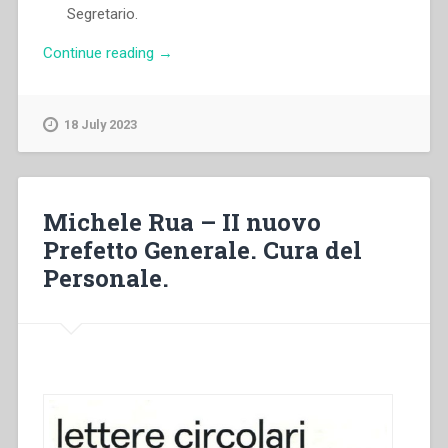
Segretario.
“Paolo
Continue reading
→
Albera
–
Disimpegno
18 July 2023
diligente
dei
propri
doveri”
Michele Rua – II nuovo
Prefetto Generale. Cura del
Personale.