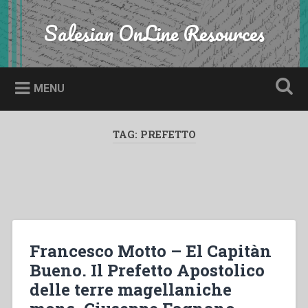
Skip
to
Salesian OnLine Resources
Search
content
MENU
TAG:
PREFETTO
Francesco Motto – El Capitàn
Bueno. Il Prefetto Apostolico
delle terre magellaniche