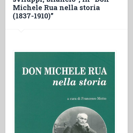
Giuseppe
Michele Rua nella storia
Fagnano
(1887-
(1837-1910)”
1916)”