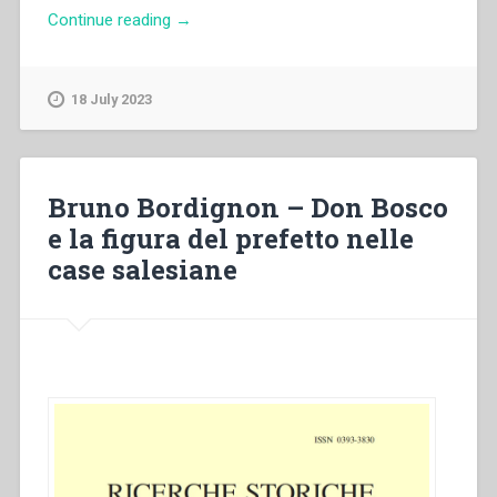
“Pietro
Continue reading
→
Ricaldone
–
Strenna
18 July 2023
1935:
Santità
e
Purezza”
Bruno Bordignon – Don Bosco
e la figura del prefetto nelle
case salesiane