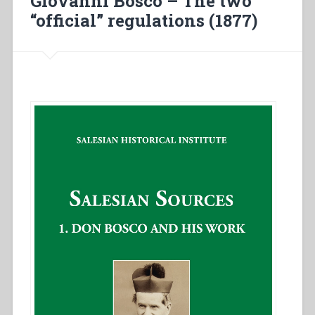
Giovanni Bosco – The two
Generale
“official” regulations (1877)
della
Pia
Società
Salesiana”