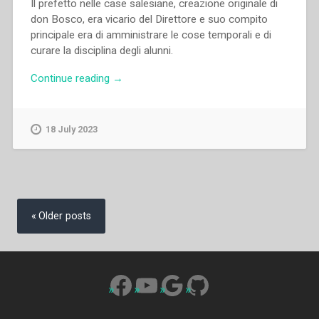
Il prefetto nelle case salesiane, creazione originale di
don Bosco, era vicario del Direttore e suo compito
principale era di amministrare le cose temporali e di
curare la disciplina degli alunni.
“Bruno
Continue reading
→
Bordignon
–
Don
18 July 2023
Bosco
e
la
figura
Posts
del
navigation
Older posts
prefetto
nelle
case
salesiane”
Facebook
YouTube
Google
GitHub