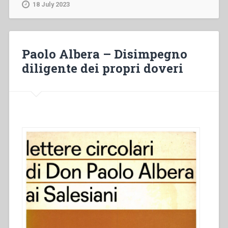
A
18 July 2023
man
for
his
times:
Paolo Albera – Disimpegno
Father
diligente dei propri doveri
Peter
Ricaldone
as
Rector
Major
(1932-
1951),
Part
I”