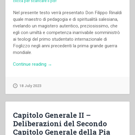
clicca per scaricare il pdf
Nel presente testo verrà presentato Don Filippo Rinaldi
quale maestro di pedagogia e di spiritualità salesiana,
rivelando un magistero autentico, preziosissimo, che
egli con umiltà e competenza inarrivabile somministrò
ai teologi del primo studentato internazionale di
Foglizzo negli anni precedenti la prima grande guerra
mondiale.
“Eugenio
Continue reading
→
Valentini
–
Don
18 July 2023
Rinaldi
Maestro
di
Pedagogia
Capitolo Generale II –
e
Deliberazioni del Secondo
di
Capitolo Generale della Pia
Spiritualità