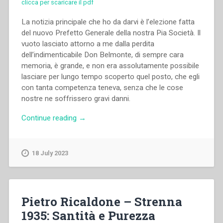
clicca per scaricare il pdf
La notizia principale che ho da darvi è l’elezione fatta
del nuovo Prefetto Generale della nostra Pia Società. Il
vuoto lasciato attorno a me dalla perdita
dell’indimenticabile Don Belmonte, di sempre cara
memoria, è grande, e non era assolutamente possibile
lasciare per lungo tempo scoperto quel posto, che egli
con tanta competenza teneva, senza che le cose
nostre ne soffrissero gravi danni.
“Michele
Continue reading
→
Rua
–
II
18 July 2023
nuovo
Prefetto
Generale.
Cura
Pietro Ricaldone – Strenna
del
1935: Santità e Purezza
Personale.”