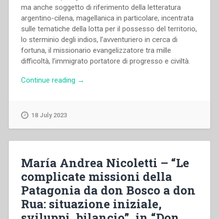
ma anche soggetto di riferimento della letteratura
argentino-cilena, magellanica in particolare, incentrata
sulle tematiche della lotta per il possesso del territorio,
lo sterminio degli indios, l’avventuriero in cerca di
fortuna, il missionario evangelizzatore tra mille
difficoltà, l’immigrato portatore di progresso e civiltà.
“Francesco
Continue reading
→
Motto
–
El
18 July 2023
Capitàn
Bueno.
Il
Prefetto
María Andrea Nicoletti – “Le
Apostolico
complicate missioni della
delle
Patagonia da don Bosco a don
terre
magellaniche
Rua: situazione iniziale,
mons.
sviluppi, bilancio”, in “Don