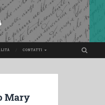
s
ALITÀ
CONTATTI
to Mary