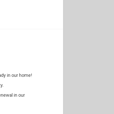
ady in our home!
y.
enewal in our