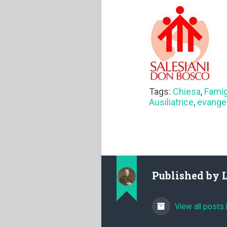
Tags:
Chiesa
,
Famig
Ausiliatrice
,
evange
Published by
View all posts