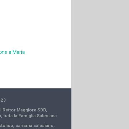
one a Maria
023
el Rettor Maggiore SDB
,
à
,
tutta la Famiglia Salesiana
stolico
,
carisma salesiano
,