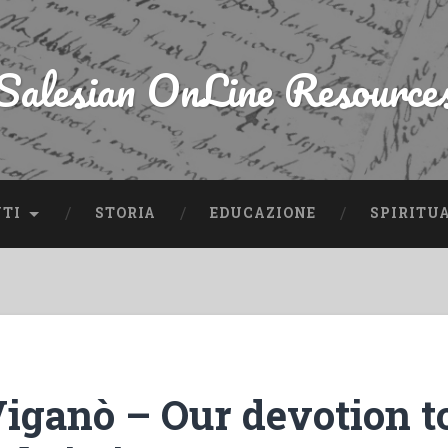
Salesian OnLine Resource
NTI
STORIA
EDUCAZIONE
SPIRITU
Viganò – Our devotion 