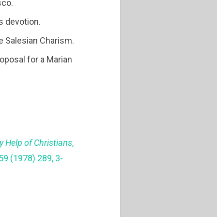
sco.
s devotion.
he Salesian Charism.
oposal for a Marian
8
y Help of Christians
,
59 (1978) 289, 3-