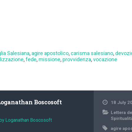
lia Salesiana
,
agire apostolico
,
carisma salesiano
,
devozi
lizzazione
,
fede
,
missione
,
provvidenza
,
vocazione
Loganathan Boscosoft
18 July 2
Lettera d
Spiritualit
 by Loganathan Boscosoft
agire apo