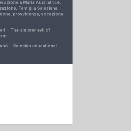
evozione a Maria Ausiliatrice
,
zazione
,
Famiglia Salesiana
,
sione
,
provvidenza
,
vocazione
eri – The sinister evil of
lism
ganò – Salesian educational