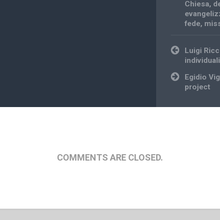
Chiesa
,
d
evangeliz
fede
,
mis
Post
Luigi Ricc
navigation
individua
Egidio Vi
project
COMMENTS ARE CLOSED.