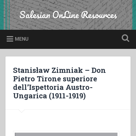
Skip
to
Salesian OnLine Resources
Search
content
MENU
Stanisław Zimniak – Don
Pietro Tirone superiore
dell’Ispettoria Austro-
Ungarica (1911-1919)