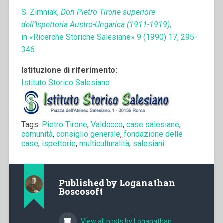
S. Zimniak,
Don Pietro Tirone superiore
dell’Ispettoria Austro-Ungarica (1911-1919)
,
in «Ricerche Storiche Salesiane» 9 (1990) 17, 295-
346.
Istituzione di riferimento:
Istituto Storico Salesiano
Tags:
Pietro Tirone
,
Valdocco
,
case salesiane
,
comunità
,
consiglio generale
,
fondazione delle
case
,
ispettorie
,
multiculturalità
,
salesiani
Published by
Loganathan
Boscosoft
View all posts by Loganathan