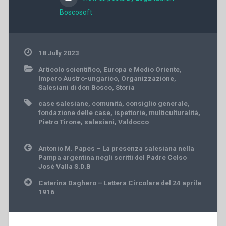
Boscosoft
18 July 2023
Articolo scientifico
,
Europa e Medio Oriente
,
Impero Austro-ungarico
,
Organizzazione
,
Salesiani di don Bosco
,
Storia
case salesiane
,
comunità
,
consiglio generale
,
fondazione delle case
,
ispettorie
,
multiculturalità
,
Pietro Tirone
,
salesiani
,
Valdocco
Post
Antonio M. Papes – La presenza salesiana nella
navigation
Pampa argentina negli scritti del Padre Celso
José Valla S.D.B
Caterina Daghero – Lettera Circolare del 24 aprile
1916