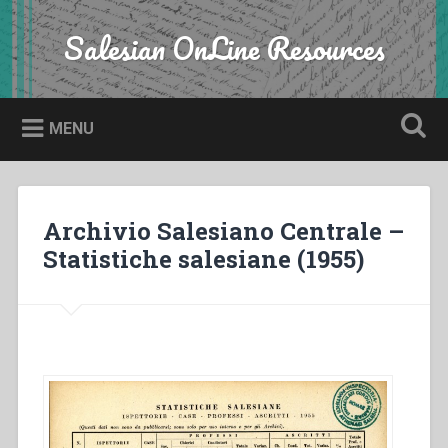
Skip
to
Salesian OnLine Resources
Search
content
MENU
Archivio Salesiano Centrale –
Statistiche salesiane (1955)