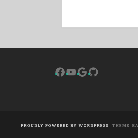
Facebook
YouTube
Google
GitHub
PROUDLY POWERED BY WORDPRESS
|
THEME: B