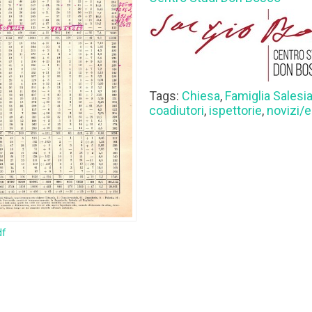
Tags:
Chiesa
,
Famiglia Salesi
coadiutori
,
ispettorie
,
novizi/e
df