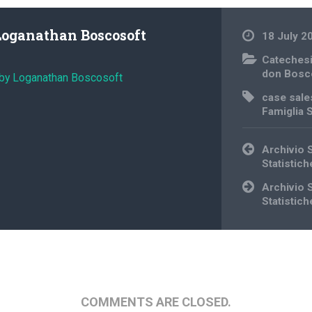
Loganathan Boscosoft
18 July 2
Cateches
don Bosc
 by Loganathan Boscosoft
case sale
Famiglia 
Post
Archivio 
navigation
Statistic
Archivio 
Statistic
COMMENTS ARE CLOSED.