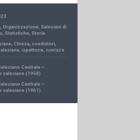
023
i
,
Organizzazione
,
Salesiani di
o
,
Statistiche
,
Storia
siane
,
Chiesa
,
coadiutori
,
Salesiana
,
ispettorie
,
novizi/e
Salesiano Centrale –
he salesiane (1958)
Salesiano Centrale –
he salesiane (1961)