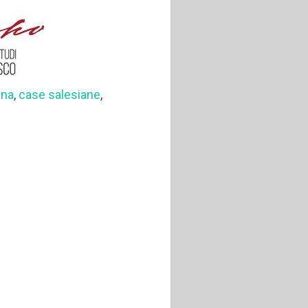
ana
,
case salesiane
,